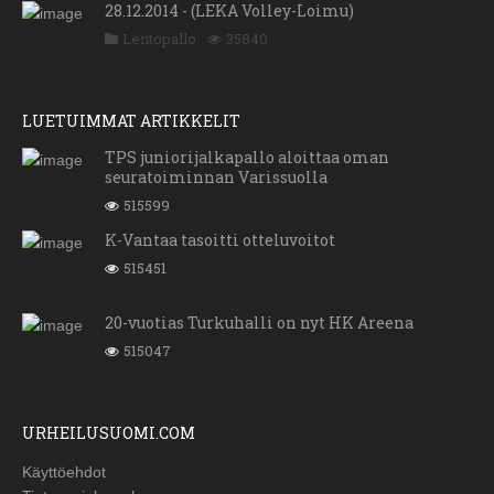
28.12.2014 - (LEKA Volley-Loimu)
Lentopallo
35840
LUETUIMMAT ARTIKKELIT
TPS juniorijalkapallo aloittaa oman
seuratoiminnan Varissuolla
515599
K-Vantaa tasoitti otteluvoitot
515451
20-vuotias Turkuhalli on nyt HK Areena
515047
URHEILUSUOMI.COM
Käyttöehdot