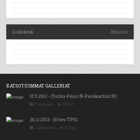
Linkkejä
Mainos
KATSOTUIMMAT GALLERIAT
10.5.2011 - (Turku-Pesis N-Pesäkarhut N)
Pesäpallo
38093
26.11.2013 - (Ilves-TPS)
Jääkiekko
37543