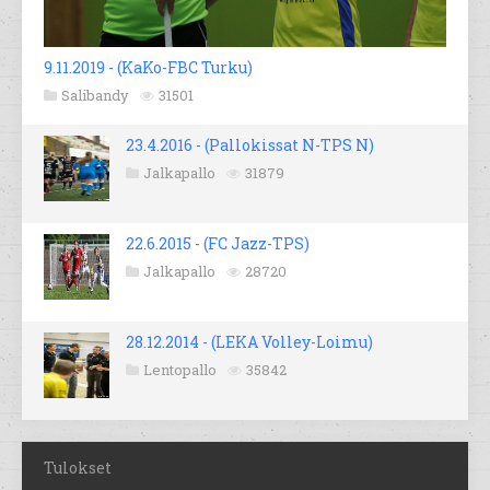
9.11.2019 - (KaKo-FBC Turku)
Salibandy
31501
23.4.2016 - (Pallokissat N-TPS N)
Jalkapallo
31879
22.6.2015 - (FC Jazz-TPS)
Jalkapallo
28720
28.12.2014 - (LEKA Volley-Loimu)
Lentopallo
35842
Tulokset