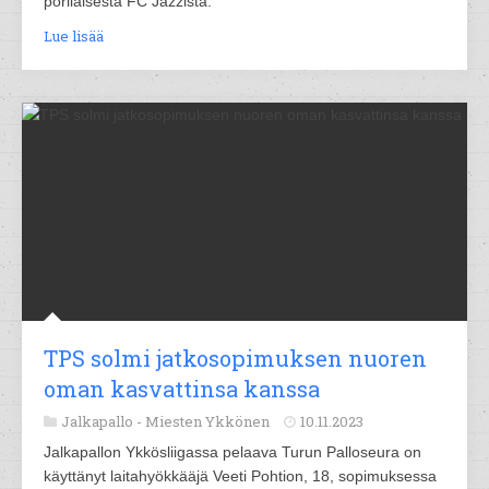
porilaisesta FC Jazzista.
Lue lisää
TPS solmi jatkosopimuksen nuoren
oman kasvattinsa kanssa
Jalkapallo -
Miesten Ykkönen
10.11.2023
Jalkapallon Ykkösliigassa pelaava Turun Palloseura on
käyttänyt laitahyökkääjä Veeti Pohtion, 18, sopimuksessa