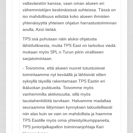
valtaväestön kanssa, vaan oman alueen eri
vähemmistöjen keskinäisissä suhteissa. Tässä on
iso mahdollisuus edistää koko alueen ihmisten
yhtenäisyyttä yhteisen ohjatun harrastustoiminnan
avulla, Azizi tietää.
TPS:ssä puhutaan näin aluksi ohjatusta
lähiöfutiksesta, mutta TPS East on tarkoitus viedä
mukaan myös SPL:n Turun piirin viralliseen
sarjatoimintaan.
- Toivomme, että alueen nuoret tutustuisivat
toimintaamme nyt keväällä ja lähtisivät sitten
syksyllä täysillä rakentamaan TPS Eastin eri
ikäluokan joukkueita. Toivomme myös
vanhemmilta aktiivisuutta, sillä myös
taustahenkilöitä tarvitaan. Haluamme madaltaa
seuraamme liittymisen kynnyksen taloudellisesti
niin alas kuin se vain on mahdollista ja haemme
TPS Eastille myös omia yhteistyökumppaneita,
TPS juniorijalkapallon toiminnanjohtaja Kari