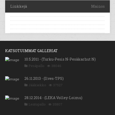
Linkkejä
Mainos
KATSOTUIMMAT GALLERIAT
10.5.2011 - (Turku-Pesis N-Pesäkarhut N)
Pesäpallo
38046
26.11.2013 - (Ilves-TPS)
Jääkiekko
37527
28.12.2014 - (LEKA Volley-Loimu)
Lentopallo
35807