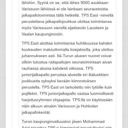
lähiöön. Syynä on se, että lähes 9000 asukkaan
Varissuon lähiössä ei ole lainkaan seuravetoista
jalkapallotoimintaa tällä hetkellä. TPS East -nimellä
perustettava jalkapallojoukkue ulottaa toimintansa
myös Varissuuon vierellä sijaitseviin Lausteen ja
Vaalan kaupunginosiin.
TPS East aloittaa toimintansa huhtikuussa kahden
kuukauden maksuttomalla koejaksolla, joka ulottuu
juhannukseen asti. Itä-Turun alueen nuoret voivat
silloin tutustua raitapaitojen seuratoimintaan aivan
rauhassa alussa kahdesti viikossa. TPS
juniorijalkapallo perustaa alueelle eri ikäluokkien
joukkueita syksyksi kevään kiinnostuksen
perustella. TPS East on tarkoitettu niin tytöille kuin
pojillekin. TPS juniorijalkapallo vastaa luonnollisesti
harjoitusryhmien ohjaajista. TPS:llä on käytössään
näin alkuun ainakin Varissuon ja Huhkolan
jalkapallokentät.
Turun kaupunginvaltuuston jäsen Mohammad
Azizi toivottaa TPS:n lämpimästi tervetulleeksi niin