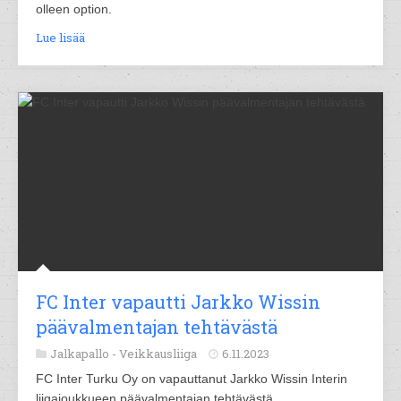
olleen option.
Lue lisää
FC Inter vapautti Jarkko Wissin
päävalmentajan tehtävästä
Jalkapallo -
Veikkausliiga
6.11.2023
FC Inter Turku Oy on vapauttanut Jarkko Wissin Interin
liigajoukkueen päävalmentajan tehtävästä.