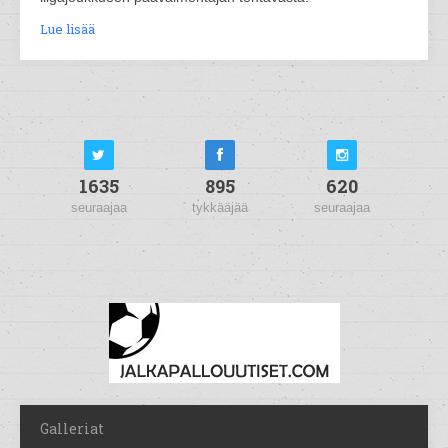
Lue lisää
1635
895
620
seuraajaa
tykkääjää
seuraajaa
Galleriat