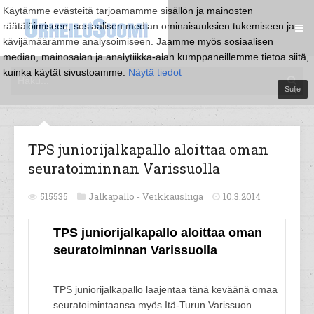
Käytämme evästeitä tarjoamamme sisällön ja mainosten
räätälöimiseen, sosiaalisen median ominaisuuksien tukemiseen ja
kävijämäärämme analysoimiseen. Jaamme myös sosiaalisen
median, mainosalan ja analytiikka-alan kumppaneillemme tietoa siitä,
kuinka käytät sivustoamme.
Näytä tiedot
Sulje
TPS juniorijalkapallo aloittaa oman
seuratoiminnan Varissuolla
515535
Jalkapallo -
Veikkausliiga
10.3.2014
TPS juniorijalkapallo aloittaa oman
seuratoiminnan Varissuolla
TPS juniorijalkapallo laajentaa tänä keväänä omaa
seuratoimintaansa myös Itä-Turun Varissuon