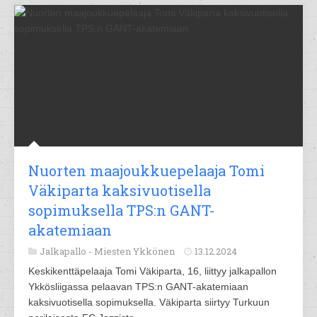
Nuorten maajoukkuepelaaja Tomi
Väkiparta kaksivuotisella
sopimuksella TPS:n GANT-
akatemiaan
Jalkapallo -
Miesten Ykkönen
13.12.2024
Keskikenttäpelaaja Tomi Väkiparta, 16, liittyy jalkapallon
Ykkösliigassa pelaavan TPS:n GANT-akatemiaan
kaksivuotisella sopimuksella. Väkiparta siirtyy Turkuun