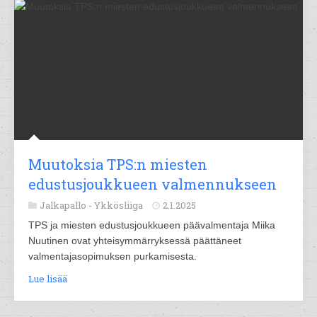
Muutoksia TPS:n miesten
edustusjoukkueen valmennukseen
Jalkapallo -
Ykkösliiga
2.1.2025
TPS ja miesten edustusjoukkueen päävalmentaja Miika
Nuutinen ovat yhteisymmärryksessä päättäneet
valmentajasopimuksen purkamisesta.
Lue lisää