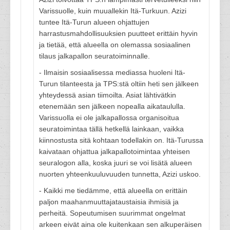
Varissuolle, kuin muuallekin Itä-Turkuun. Azizi
tuntee Itä-Turun alueen ohjattujen
harrastusmahdollisuuksien puutteet erittäin hyvin
ja tietää, että alueella on olemassa sosiaalinen
tilaus jalkapallon seuratoiminnalle.
- Ilmaisin sosiaalisessa mediassa huoleni Itä-
Turun tilanteesta ja TPS:stä oltiin heti sen jälkeen
yhteydessä asian tiimoilta. Asiat lähtivätkin
etenemään sen jälkeen nopealla aikataululla.
Varissuolla ei ole jalkapallossa organisoitua
seuratoimintaa tällä hetkellä lainkaan, vaikka
kiinnostusta sitä kohtaan todellakin on. Itä-Turussa
kaivataan ohjattua jalkapallotoimintaa yhteisen
seuralogon alla, koska juuri se voi lisätä alueen
nuorten yhteenkuuluvuuden tunnetta, Azizi uskoo.
- Kaikki me tiedämme, että alueella on erittäin
paljon maahanmuuttajataustaisia ihmisiä ja
perheitä. Sopeutumisen suurimmat ongelmat
arkeen eivät aina ole kuitenkaan sen alkuperäisen