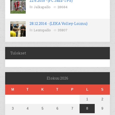
22.6.2015 - (FC Jazz-TPS)
Jalkapallo
28684
28.12.2014 - (LEKA Volley-Loimu)
Lentopallo
35807
Tulokset
Elokuu 2026
M
T
K
T
P
L
S
1
2
3
4
5
6
7
8
9