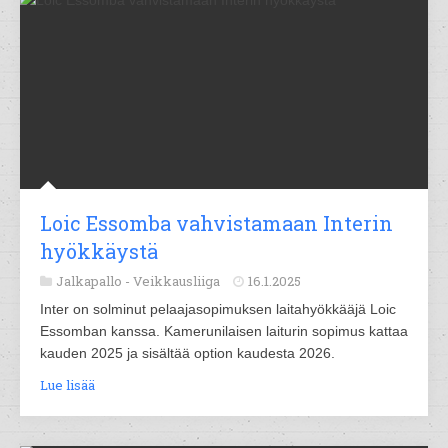
Loic Essomba vahvistamaan Interin
hyökkäystä
Jalkapallo -
Veikkausliiga
16.1.2025
Inter on solminut pelaajasopimuksen laitahyökkääjä Loic
Essomban kanssa. Kamerunilaisen laiturin sopimus kattaa
kauden 2025 ja sisältää option kaudesta 2026.
Lue lisää