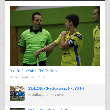
9.11.2019 - (KaKo-FBC Turku)
Salibandy
31462
23.4.2016 - (Pallokissat N-TPS N)
Jalkapallo
31846