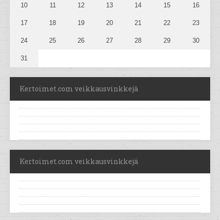
10
11
12
13
14
15
16
17
18
19
20
21
22
23
24
25
26
27
28
29
30
31
Kertoimet.com veikkausvinkkejä
Kertoimet.com veikkausvinkkejä