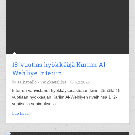
18-vuotias hyökkääjä Kariim Al-
Wehliye Interiin
Jalkapallo -
Veikkausliiga
6.2.2025
Inter on vahvistanut hyökkäysosastoaan kiinnittämällä 18-
vuotiaan hyökkääjän Kariim Al-Wehliyen riveihinsä 1+2-
vuotisella sopimuksella.
Lue lisää