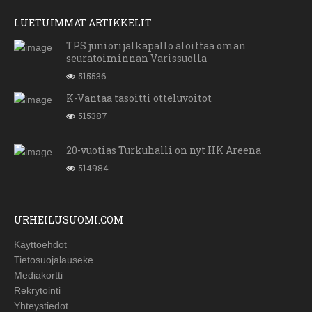
LUETUIMMAT ARTIKKELIT
TPS juniorijalkapallo aloittaa oman
seuratoiminnan Varissuolla
515536
K-Vantaa tasoitti otteluvoitot
515387
20-vuotias Turkuhalli on nyt HK Areena
514984
URHEILUSUOMI.COM
Käyttöehdot
Tietosuojalauseke
Mediakortti
Rekrytointi
Yhteystiedot