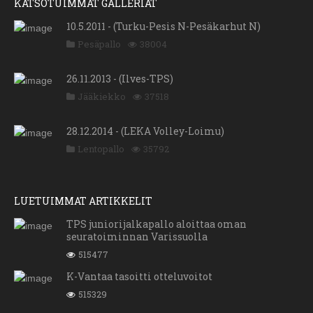
KATSOTUIMMAT GALLERIAT
10.5.2011 - (Turku-Pesis N-Pesäkarhut N)
Pesäpallo
38004
26.11.2013 - (Ilves-TPS)
Jääkiekko
37518
28.12.2014 - (LEKA Volley-Loimu)
Lentopallo
35792
LUETUIMMAT ARTIKKELIT
TPS juniorijalkapallo aloittaa oman
seuratoiminnan Varissuolla
515477
K-Vantaa tasoitti otteluvoitot
515329