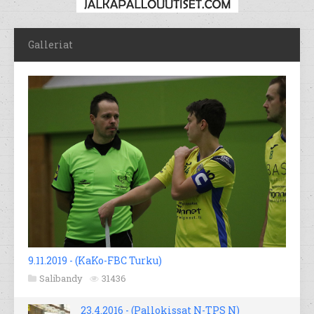
Galleriat
9.11.2019 - (KaKo-FBC Turku)
Salibandy
31436
23.4.2016 - (Pallokissat N-TPS N)