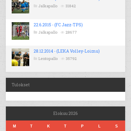
Jalkapallo
31842
22.6.2015 - (FC Jazz-TPS)
Jalkapallo
28677
28.12.2014 - (LEKA Volley-Loimu)
Lentopallo
35792
Tulokset
Elokuu 2026
M
T
K
T
P
L
S