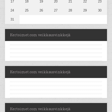
17
18
19
20
21
22
23
24
25
26
27
28
29
30
31
Kertoimet.com veikkausvinkkejä
Kertoimet.com veikkausvinkkejä
Kertoimet.com veikkausvinkkejä