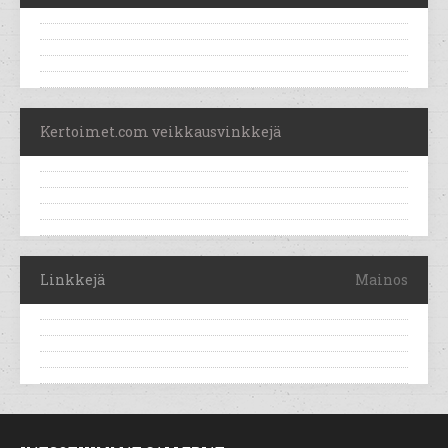
Kertoimet.com veikkausvinkkejä
Linkkejä
Mainos