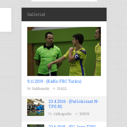
Galleriat
9.11.2019 - (KaKo-FBC Turku)
Salibandy
31422
23.4.2016 - (Pallokissat N-
TPS N)
Jalkapallo
31839
22.6.2015 - (FC Jazz-TPS)