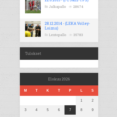
Jalkapallo
28674
28.12.2014 - (LEKA Volley-
Loimu)
Lentopallo
35783
Tulokset
Elokuu 2026
M
T
K
T
P
L
S
1
2
3
4
5
6
7
8
9