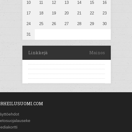
10
11
12
13
14
15
16
17
18
19
20
21
22
23
24
25
26
27
28
29
30
31
Linkkejä
Mainos
RHEILUSUOMI.COM
äyttöehdot
ietosuojalauseke
ediakortti