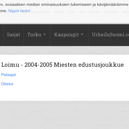
en, sosiaalisen median ominaisuuksien tukemiseen ja kävijämäärämme
amme.
Näytä tiedot
la
Kuopio
Lahti
Lappeenranta
Mikkeli
Oulu
Pori
Rauma
Rovaniemi
Sein
Sarjat
Turku
Kaupungit
UrheiluSuomi.
Loimu - 2004-2005 Miesten edustusjoukkue
Pelaajat
Ottelut