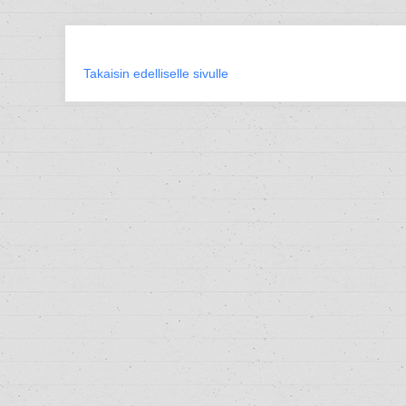
Takaisin edelliselle sivulle