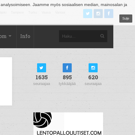
 analysoimiseen. Jaamme myös sosiaalisen median, mainosalan ja
äjoki
Tampere
Turku
Vaasa
Vantaa
Sulje
com
Info
1635
895
620
seuraajaa
tykkääjää
seuraajaa