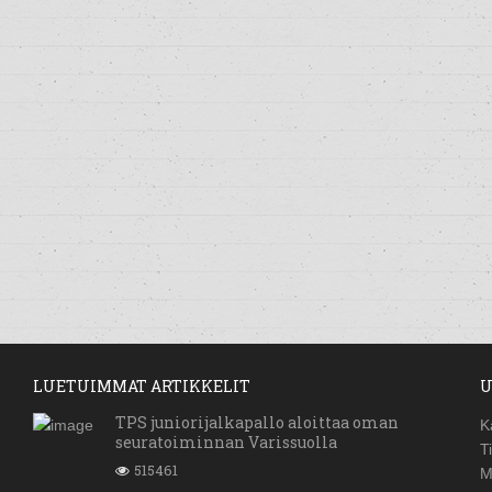
LUETUIMMAT ARTIKKELIT
U
TPS juniorijalkapallo aloittaa oman
K
seuratoiminnan Varissuolla
T
515461
M