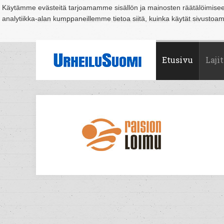
Käytämme evästeitä tarjoamamme sisällön ja mainosten räätälöimise
analytiikka-alan kumppaneillemme tietoa siitä, kuinka käytät sivusto
Suomi
Espoo
Helsinki
Hämeenlinna
Joensuu
Jyväskylä
Kouvo
Etusivu
Lajit