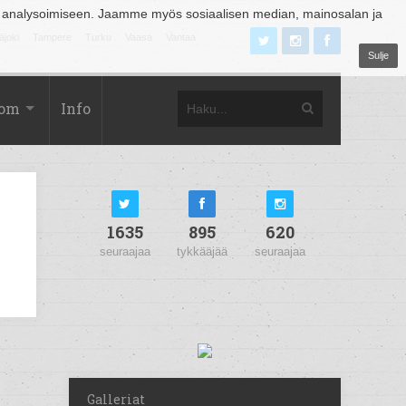
 analysoimiseen. Jaamme myös sosiaalisen median, mainosalan ja
äjoki
Tampere
Turku
Vaasa
Vantaa
Sulje
com
Info
1635
895
620
seuraajaa
tykkääjää
seuraajaa
Galleriat