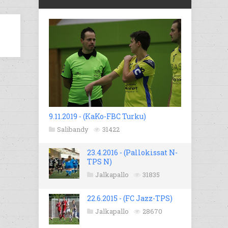
9.11.2019 - (KaKo-FBC Turku)
Salibandy
31422
23.4.2016 - (Pallokissat N-
TPS N)
Jalkapallo
31835
22.6.2015 - (FC Jazz-TPS)
Jalkapallo
28670