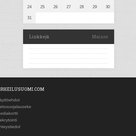
24
25
26
27
28
29
30
31
Linkkejä
Mainos
RHEILUSUOMI.COM
äyttöehdot
ietosuojalauseke
ediakortti
ekrytointi
hteystiedot