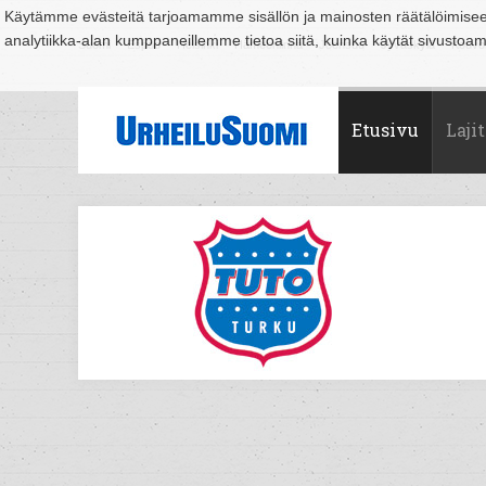
Käytämme evästeitä tarjoamamme sisällön ja mainosten räätälöimise
analytiikka-alan kumppaneillemme tietoa siitä, kuinka käytät sivusto
Suomi
Espoo
Helsinki
Hämeenlinna
Joensuu
Jyväskylä
Kouvo
Etusivu
Lajit