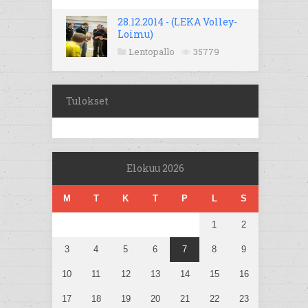
28.12.2014 - (LEKA Volley-
Loimu)
Lentopallo
35779
Tulokset
Elokuu 2026
M
T
K
T
P
L
S
1
2
3
4
5
6
7
8
9
10
11
12
13
14
15
16
17
18
19
20
21
22
23