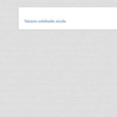
Takaisin edelliselle sivulle