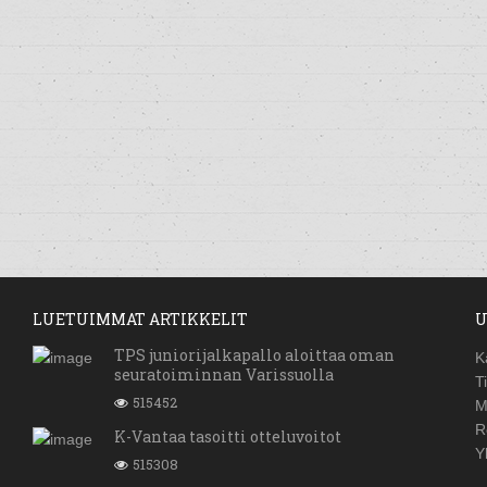
LUETUIMMAT ARTIKKELIT
U
TPS juniorijalkapallo aloittaa oman
K
seuratoiminnan Varissuolla
T
515452
M
R
K-Vantaa tasoitti otteluvoitot
Y
515308