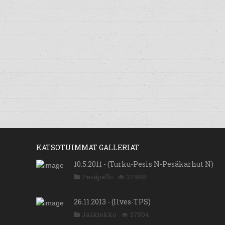
KATSOTUIMMAT GALLERIAT
10.5.2011 - (Turku-Pesis N-Pesäkarhut N)
Pesäpallo
37988
26.11.2013 - (Ilves-TPS)
Jääkiekko
37504