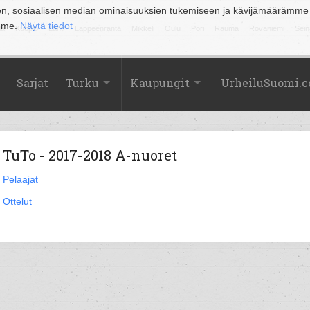
en, sosiaalisen median ominaisuuksien tukemiseen ja kävijämäärämme
amme.
Näytä tiedot
la
Kuopio
Lahti
Lappeenranta
Mikkeli
Oulu
Pori
Rauma
Rovaniemi
Sein
Sarjat
Turku
Kaupungit
UrheiluSuomi.
TuTo - 2017-2018 A-nuoret
Pelaajat
Ottelut