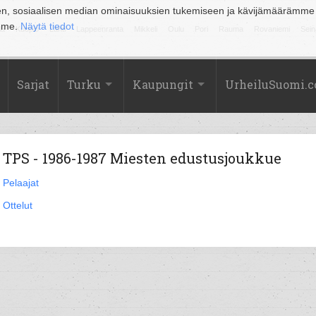
en, sosiaalisen median ominaisuuksien tukemiseen ja kävijämäärämme
amme.
Näytä tiedot
la
Kuopio
Lahti
Lappeenranta
Mikkeli
Oulu
Pori
Rauma
Rovaniemi
Sein
Sarjat
Turku
Kaupungit
UrheiluSuomi.
TPS - 1986-1987 Miesten edustusjoukkue
Pelaajat
Ottelut