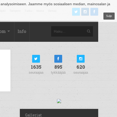
 analysoimiseen. Jaamme myös sosiaalisen median, mainosalan ja
äjoki
Tampere
Turku
Vaasa
Vantaa
Sulje
com
Info
1635
895
620
seuraajaa
tykkääjää
seuraajaa
Galleriat