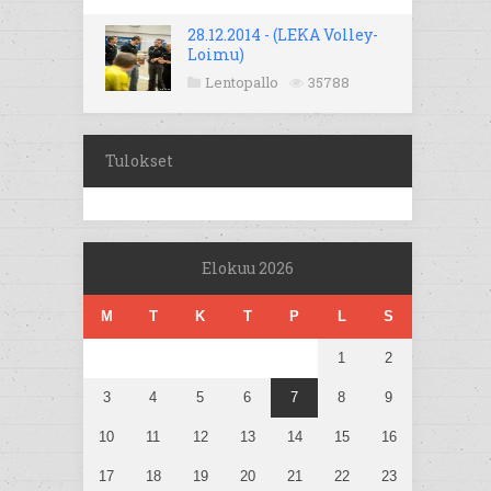
28.12.2014 - (LEKA Volley-
Loimu)
Lentopallo
35788
Tulokset
Elokuu 2026
M
T
K
T
P
L
S
1
2
3
4
5
6
7
8
9
10
11
12
13
14
15
16
17
18
19
20
21
22
23