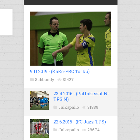
9.11.2019 - (KaKo-FBC Turku)
Salibandy
31427
23.4.2016 - (Pallokissat N-
TPS N)
Jalkapallo
31839
22.6.2015 - (FC Jazz-TPS)
Jalkapallo
28674