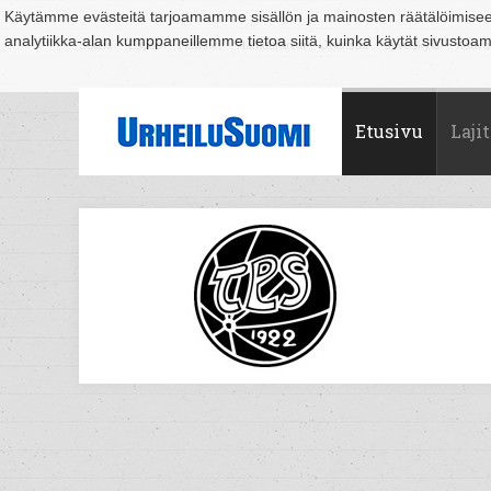
Käytämme evästeitä tarjoamamme sisällön ja mainosten räätälöimise
analytiikka-alan kumppaneillemme tietoa siitä, kuinka käytät sivusto
Suomi
Espoo
Helsinki
Hämeenlinna
Joensuu
Jyväskylä
Kouvo
Etusivu
Lajit