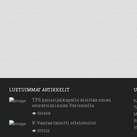
LUETUIMMAT ARTIKKELIT
U
TPS juniorijalkapallo aloittaa oman
K
seuratoiminnan Varissuolla
T
515468
M
R
K-Vantaa tasoitti otteluvoitot
Y
515322