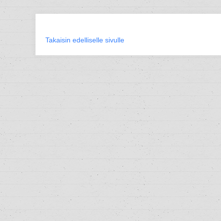
Takaisin edelliselle sivulle