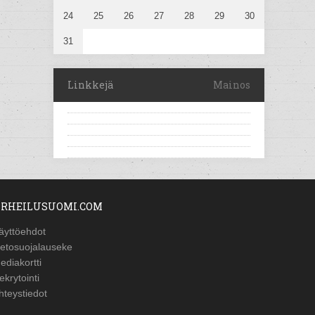
24
25
26
27
28
29
30
31
Linkkejä
Mainos
RHEILUSUOMI.COM
äyttöehdot
ietosuojalauseke
ediakortti
ekrytointi
hteystiedot