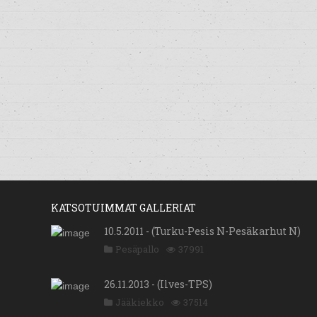
KATSOTUIMMAT GALLERIAT
10.5.2011 - (Turku-Pesis N-Pesäkarhut N)
Pesäpallo
37991
26.11.2013 - (Ilves-TPS)
Jääkiekko
37514