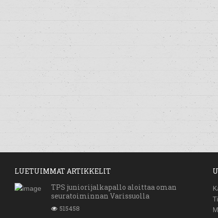
LUETUIMMAT ARTIKKELIT
U
TPS juniorijalkapallo aloittaa oman
K
seuratoiminnan Varissuolla
T
515458
M