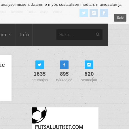
 analysoimiseen. Jaamme myös sosiaalisen median, mainosalan ja
äjoki
Tampere
Turku
Vaasa
Vantaa
Sulje
com
Info
ue
1635
895
620
seuraajaa
tykkääjää
seuraajaa