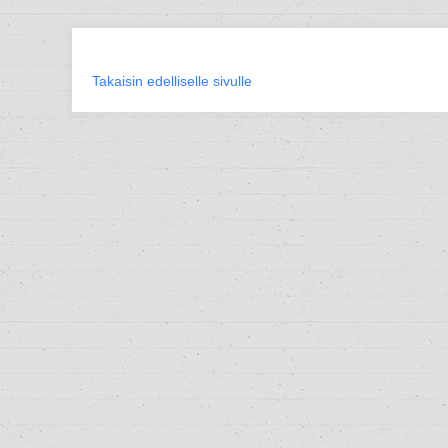
Takaisin edelliselle sivulle