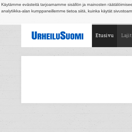
Käytämme evästeitä tarjoamamme sisällön ja mainosten räätälöimise
analytiikka-alan kumppaneillemme tietoa siitä, kuinka käytät sivusto
Suomi
Espoo
Helsinki
Hämeenlinna
Joensuu
Jyväskylä
Kouvo
Etusivu
Lajit