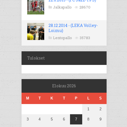
Jalkapallo
28670
28.12.2014 - (LEKA Volley-
Loimu)
Lentopallo
35783
Tulokset
Elokuu 2026
M
T
K
T
P
L
S
1
2
3
4
5
6
7
8
9