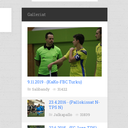
Galleriat
9.11.2019 - (KaKo-FBC Turku)
Salibandy
31422
23.4.2016 - (Pallokissat N-
TPS N)
Jalkapallo
31839
22.6.2015 - (FC Jazz-TPS)