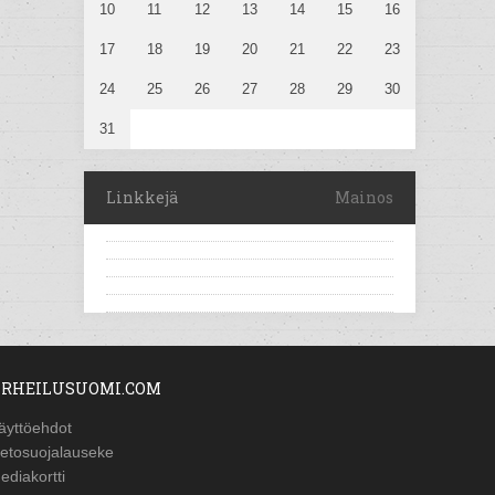
10
11
12
13
14
15
16
17
18
19
20
21
22
23
24
25
26
27
28
29
30
31
Linkkejä
Mainos
RHEILUSUOMI.COM
äyttöehdot
ietosuojalauseke
ediakortti