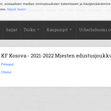
en, sosiaalisen median ominaisuuksien tukemiseen ja kävijämäärämme
amme.
Näytä tiedot
la
Kuopio
Lahti
Lappeenranta
Mikkeli
Oulu
Pori
Rauma
Rovaniemi
Sein
Sarjat
Turku
Kaupungit
UrheiluSuomi.
KF Kosova - 2021-2022 Miesten edustusjoukk
Pelaajat
Ottelut