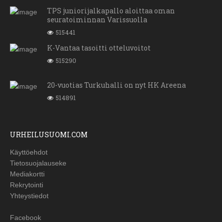
TPS juniorijalkapallo aloittaa oman
seuratoiminnan Varissuolla
515441
K-Vantaa tasoitti otteluvoitot
515290
20-vuotias Turkuhalli on nyt HK Areena
514891
URHEILUSUOMI.COM
Käyttöehdot
Tietosuojalauseke
Mediakortti
Rekrytointi
Yhteystiedot
Facebook