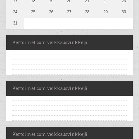
17
18
19
20
21
22
23
24
25
26
27
28
29
30
31
Kertoimet.com veikkausvinkkejä
Kertoimet.com veikkausvinkkejä
Kertoimet.com veikkausvinkkejä