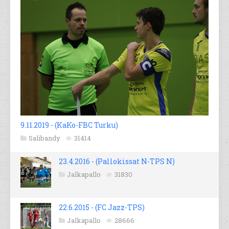
9.11.2019 - (KaKo-FBC Turku)
Salibandy
31414
23.4.2016 - (Pallokissat N-TPS N)
Jalkapallo
31830
22.6.2015 - (FC Jazz-TPS)
Jalkapallo
28666