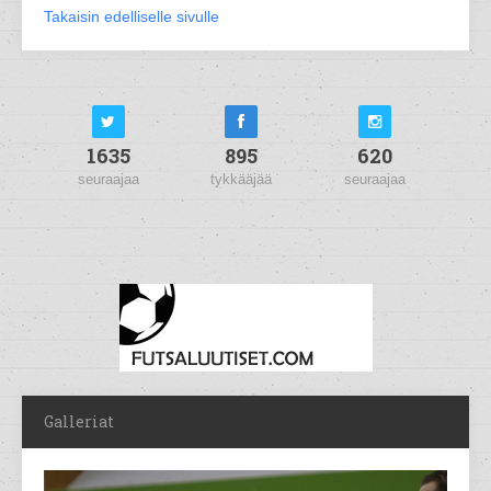
Takaisin edelliselle sivulle
1635
895
620
seuraajaa
tykkääjää
seuraajaa
Galleriat