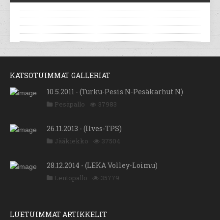
KATSOTUIMMAT GALLERIAT
10.5.2011 - (Turku-Pesis N-Pesäkarhut N)
Pesäpallo
37983
26.11.2013 - (Ilves-TPS)
Jääkiekko
37504
28.12.2014 - (LEKA Volley-Loimu)
Lentopallo
35779
LUETUIMMAT ARTIKKELIT