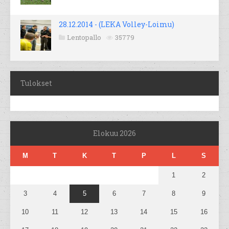
28.12.2014 - (LEKA Volley-Loimu)
Lentopallo
35779
Tulokset
Elokuu 2026
M
T
K
T
P
L
S
1
2
3
4
5
6
7
8
9
10
11
12
13
14
15
16