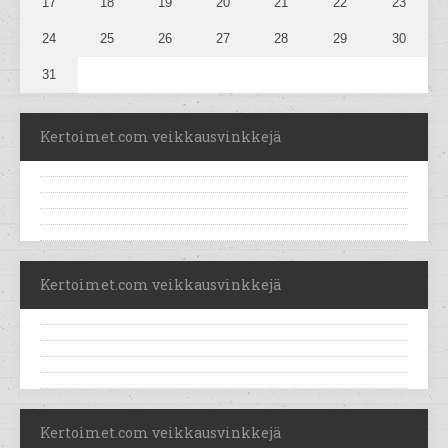
17
18
19
20
21
22
23
24
25
26
27
28
29
30
31
Kertoimet.com veikkausvinkkejä
Kertoimet.com veikkausvinkkejä
Kertoimet.com veikkausvinkkejä