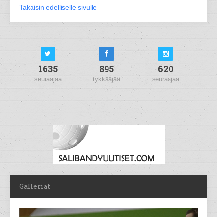
Takaisin edelliselle sivulle
1635
895
620
seuraajaa
tykkääjää
seuraajaa
Galleriat