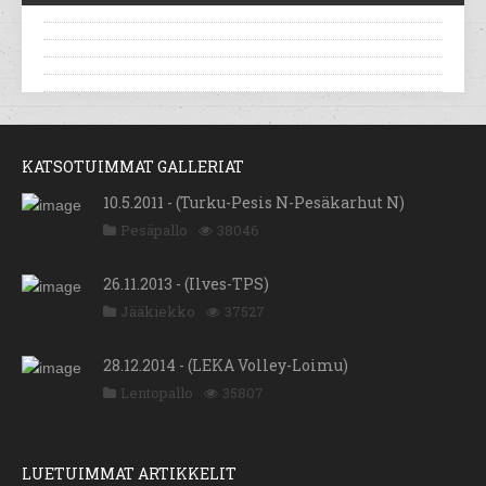
KATSOTUIMMAT GALLERIAT
10.5.2011 - (Turku-Pesis N-Pesäkarhut N)
Pesäpallo
38046
26.11.2013 - (Ilves-TPS)
Jääkiekko
37527
28.12.2014 - (LEKA Volley-Loimu)
Lentopallo
35807
LUETUIMMAT ARTIKKELIT