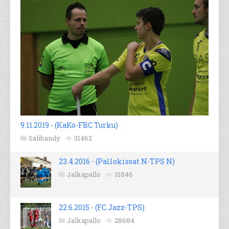
9.11.2019 - (KaKo-FBC Turku)
Salibandy
31462
23.4.2016 - (Pallokissat N-TPS N)
Jalkapallo
31846
22.6.2015 - (FC Jazz-TPS)
Jalkapallo
28684