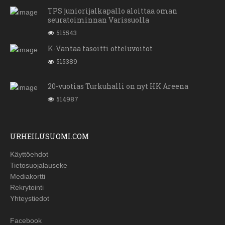
TPS juniorijalkapallo aloittaa oman
seuratoiminnan Varissuolla
515543
K-Vantaa tasoitti otteluvoitot
515389
20-vuotias Turkuhalli on nyt HK Areena
514987
URHEILUSUOMI.COM
Käyttöehdot
Tietosuojalauseke
Mediakortti
Rekrytointi
Yhteystiedot
Facebook