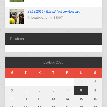
28.12.2014 - (LEKA Volley-Loimu)
Lentopallo
35807
Tulokset
Elokuu 2026
M
T
K
T
P
L
S
1
2
3
4
5
6
7
8
9
10
11
12
13
14
15
16