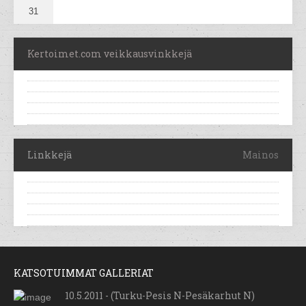
31
Kertoimet.com veikkausvinkkejä
Linkkejä
Mainos
KATSOTUIMMAT GALLERIAT
10.5.2011 - (Turku-Pesis N-Pesäkarhut N)