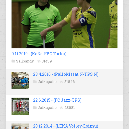
9.11.2019 - (KaKo-FBC Turku)
Salibandy
31439
23.4.2016 - (Pallokissat N-TPS N)
Jalkapallo
31846
22.6.2015 - (FC Jazz-TPS)
Jalkapallo
28681
28.12.2014 - (LEKA Volley-Loimu)