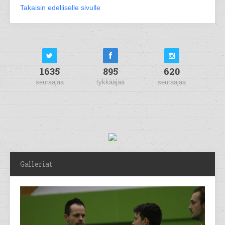
Takaisin edelliselle sivulle
1635
895
620
seuraajaa
tykkääjää
seuraajaa
Galleriat