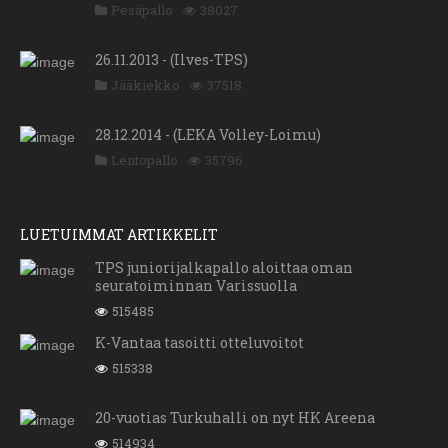
Pesäpallo
38027
26.11.2013 - (Ilves-TPS)
Jääkiekko
37518
28.12.2014 - (LEKA Volley-Loimu)
Lentopallo
35796
LUETUIMMAT ARTIKKELIT
TPS juniorijalkapallo aloittaa oman
seuratoiminnan Varissuolla
515485
K-Vantaa tasoitti otteluvoitot
515338
20-vuotias Turkuhalli on nyt HK Areena
514934