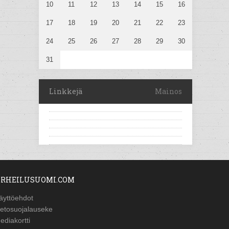
10
11
12
13
14
15
16
17
18
19
20
21
22
23
24
25
26
27
28
29
30
31
Linkkejä
Mainos
RHEILUSUOMI.COM
äyttöehdot
ietosuojalauseke
ediakortti