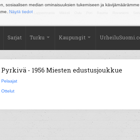
en, sosiaalisen median ominaisuuksien tukemiseen ja kävijämäärämme
amme.
Näytä tiedot
la
Kuopio
Lahti
Lappeenranta
Mikkeli
Oulu
Pori
Rauma
Rovaniemi
Sein
Sarjat
Turku
Kaupungit
UrheiluSuomi.
Pyrkivä - 1956 Miesten edustusjoukkue
Pelaajat
Ottelut