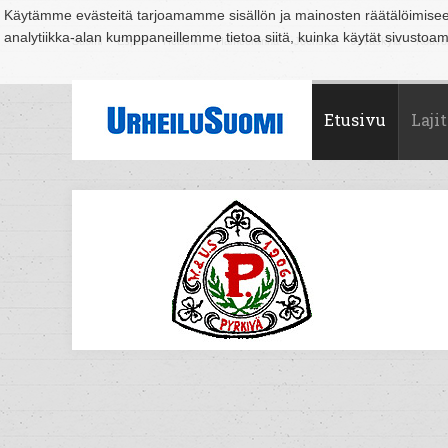
Käytämme evästeitä tarjoamamme sisällön ja mainosten räätälöimise
analytiikka-alan kumppaneillemme tietoa siitä, kuinka käytät sivusto
Suomi
Espoo
Helsinki
Hämeenlinna
Joensuu
Jyväskylä
Kouvo
Etusivu
Lajit