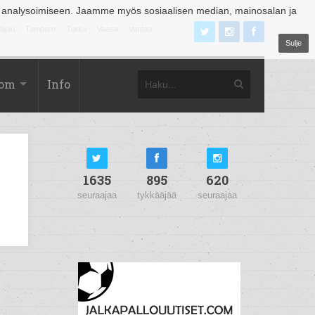
 analysoimiseen. Jaamme myös sosiaalisen median, mainosalan ja
äjoki
Tampere
Turku
Vaasa
Vantaa
Sulje
com
Info
1635
895
620
seuraajaa
tykkääjää
seuraajaa