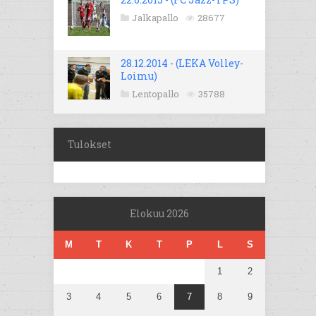
Jalkapallo
28677
28.12.2014 - (LEKA Volley-
Loimu)
Lentopallo
35788
Tulokset
Elokuu 2026
M
T
K
T
P
L
S
1
2
3
4
5
6
7
8
9