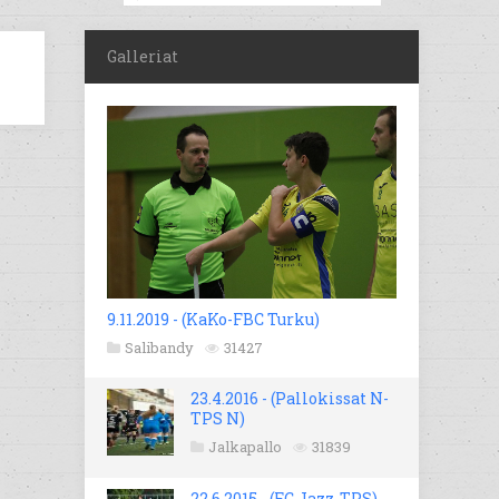
Galleriat
9.11.2019 - (KaKo-FBC Turku)
Salibandy
31427
23.4.2016 - (Pallokissat N-
TPS N)
Jalkapallo
31839
22.6.2015 - (FC Jazz-TPS)