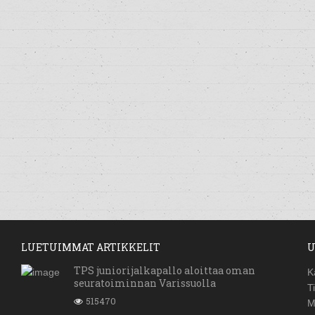
LUETUIMMAT ARTIKKELIT
U
TPS juniorijalkapallo aloittaa oman
K
seuratoiminnan Varissuolla
T
515470
M