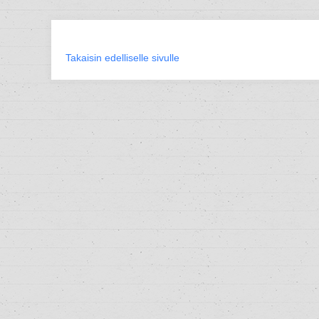
Takaisin edelliselle sivulle