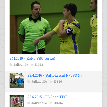
9.11.2019 - (KaKo-FBC Turku)
Salibandy
31462
23.4.2016 - (Pallokissat N-TPS N)
Jalkapallo
31846
22.6.2015 - (FC Jazz-TPS)
Jalkapallo
28684