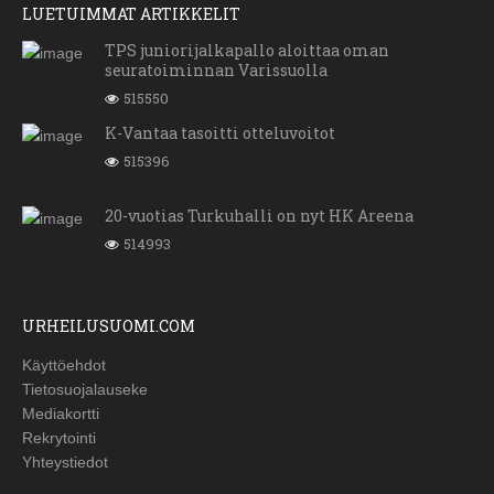
LUETUIMMAT ARTIKKELIT
TPS juniorijalkapallo aloittaa oman
seuratoiminnan Varissuolla
515550
K-Vantaa tasoitti otteluvoitot
515396
20-vuotias Turkuhalli on nyt HK Areena
514993
URHEILUSUOMI.COM
Käyttöehdot
Tietosuojalauseke
Mediakortti
Rekrytointi
Yhteystiedot