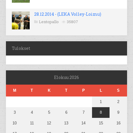
28.12.2014 - (LEKA Volley-Loimu)
Lentopallo
35807
Tulokset
Elokuu 2026
M
T
K
T
P
L
S
1
2
3
4
5
6
7
8
9
10
11
12
13
14
15
16