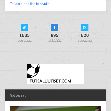
Takaisin edelliselle sivulle
1635
895
620
seuraajaa
tykkääjää
seuraajaa
Galleriat