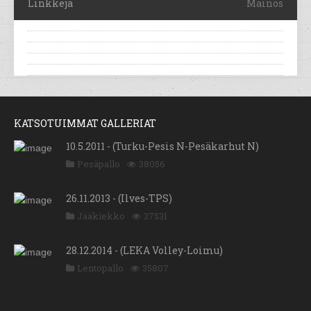
Linkkejä
Mainos
KATSOTUIMMAT GALLERIAT
10.5.2011 - (Turku-Pesis N-Pesäkarhut N)
Pesäpallo
38056
26.11.2013 - (Ilves-TPS)
Jääkiekko
37531
28.12.2014 - (LEKA Volley-Loimu)
Lentopallo
35807