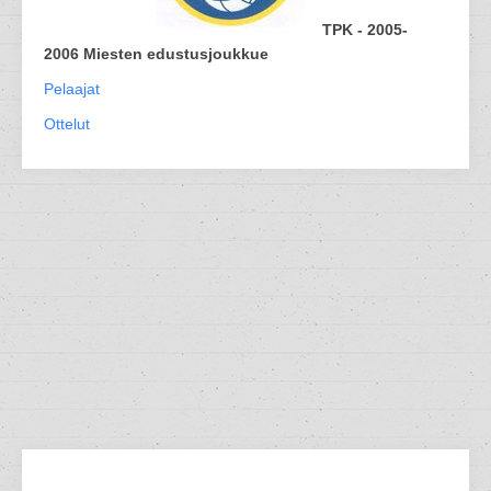
TPK - 2005-
2006 Miesten edustusjoukkue
Pelaajat
Ottelut