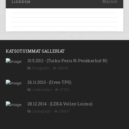
Linkkejä
Mainos
KATSOTUIMMAT GALLERIAT
10.5.2011 - (Turku-Pesis N-Pesäkarhut N)
Pesäpallo
38056
26.11.2013 - (Ilves-TPS)
Jääkiekko
37531
28.12.2014 - (LEKA Volley-Loimu)
Lentopallo
35807