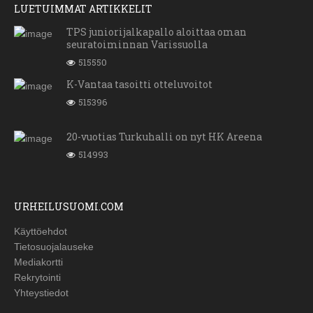
LUETUIMMAT ARTIKKELIT
TPS juniorijalkapallo aloittaa oman
seuratoiminnan Varissuolla
515550
K-Vantaa tasoitti otteluvoitot
515396
20-vuotias Turkuhalli on nyt HK Areena
514993
URHEILUSUOMI.COM
Käyttöehdot
Tietosuojalauseke
Mediakortti
Rekrytointi
Yhteystiedot