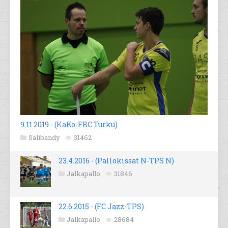
9.11.2019 - (KaKo-FBC Turku)
Salibandy
31462
23.4.2016 - (Pallokissat N-TPS N)
Jalkapallo
31846
22.6.2015 - (FC Jazz-TPS)
Jalkapallo
28684