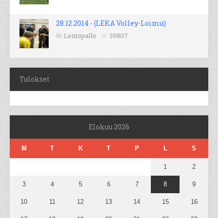
28.12.2014 - (LEKA Volley-Loimu)
Lentopallo
35807
Tulokset
Elokuu 2026
M
T
K
T
P
L
S
1
2
3
4
5
6
7
8
9
10
11
12
13
14
15
16