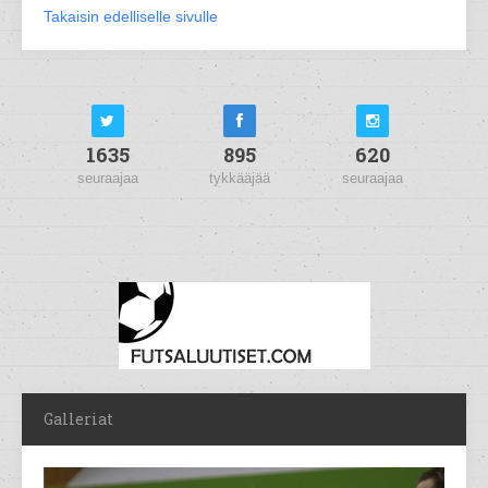
Takaisin edelliselle sivulle
1635
895
620
seuraajaa
tykkääjää
seuraajaa
Galleriat