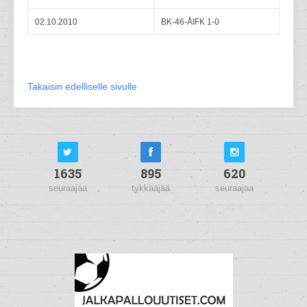
02.10.2010
BK-46-ÅIFK 1-0
Takaisin edelliselle sivulle
1635
895
620
seuraajaa
tykkääjää
seuraajaa