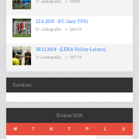
Jalkapallo
31835
22.6.2015 - (FC Jazz-TPS)
Jalkapallo
28670
28.12.2014 - (LEKA Volley-Loimu)
Lentopallo
35779
Tulokset
Elokuu 2026
M
T
K
T
P
L
S