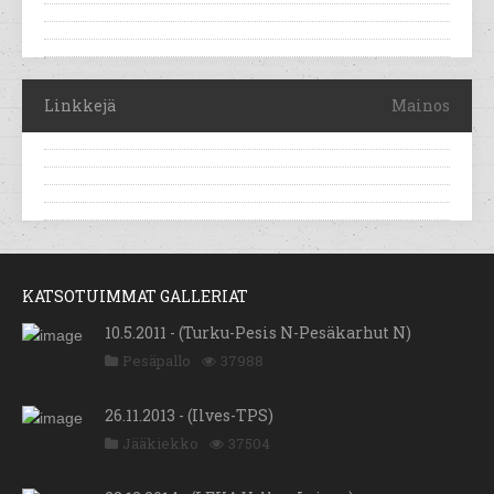
Linkkejä
Mainos
KATSOTUIMMAT GALLERIAT
10.5.2011 - (Turku-Pesis N-Pesäkarhut N)
Pesäpallo
37988
26.11.2013 - (Ilves-TPS)
Jääkiekko
37504