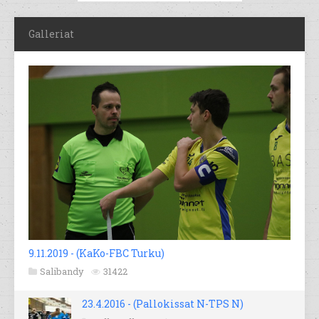
Galleriat
9.11.2019 - (KaKo-FBC Turku)
Salibandy
31422
23.4.2016 - (Pallokissat N-TPS N)