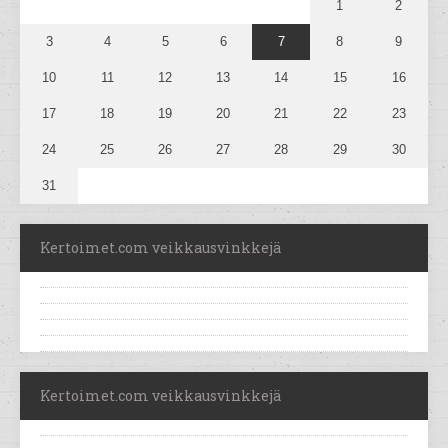
1
2
3
4
5
6
7
8
9
10
11
12
13
14
15
16
17
18
19
20
21
22
23
24
25
26
27
28
29
30
31
Kertoimet.com veikkausvinkkejä
Kertoimet.com veikkausvinkkejä