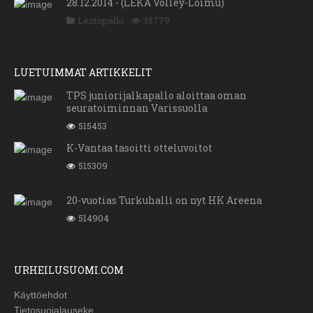
28.12.2014 - (LEKA Volley-Loimu)
Lentopallo
35779
LUETUIMMAT ARTIKKELIT
TPS juniorijalkapallo aloittaa oman
seuratoiminnan Varissuolla
515453
K-Vantaa tasoitti otteluvoitot
515309
20-vuotias Turkuhalli on nyt HK Areena
514904
URHEILUSUOMI.COM
Käyttöehdot
Tietosuojalauseke