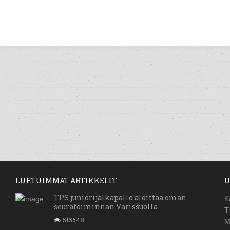
LUETUIMMAT ARTIKKELIT
U
TPS juniorijalkapallo aloittaa oman
K
seuratoiminnan Varissuolla
T
515548
M