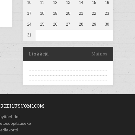
10
11
12
13
14
15
16
17
18
19
20
21
22
23
24
25
26
27
28
29
30
31
Linkkejä
Mainos
RHEILUSUOMI.COM
äyttöehdot
ietosuojalauseke
ediakortti