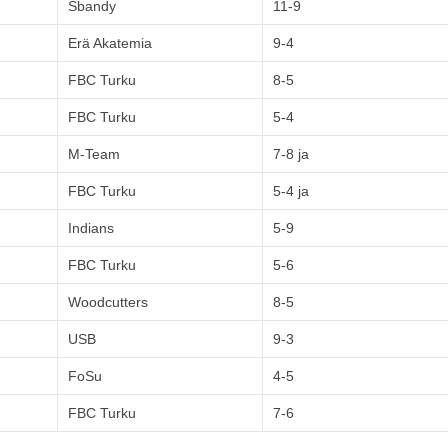
Sbandy
11-9
Erä Akatemia
9-4
FBC Turku
8-5
FBC Turku
5-4
M-Team
7-8 ja
FBC Turku
5-4 ja
Indians
5-9
FBC Turku
5-6
Woodcutters
8-5
USB
9-3
FoSu
4-5
FBC Turku
7-6