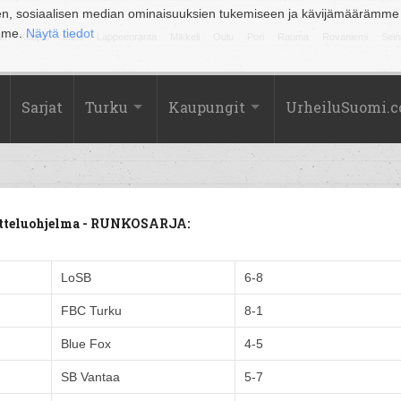
en, sosiaalisen median ominaisuuksien tukemiseen ja kävijämäärämme
amme.
Näytä tiedot
la
Kuopio
Lahti
Lappeenranta
Mikkeli
Oulu
Pori
Rauma
Rovaniemi
Sein
Sarjat
Turku
Kaupungit
UrheiluSuomi.
Otteluohjelma - RUNKOSARJA:
LoSB
6-8
FBC Turku
8-1
Blue Fox
4-5
SB Vantaa
5-7