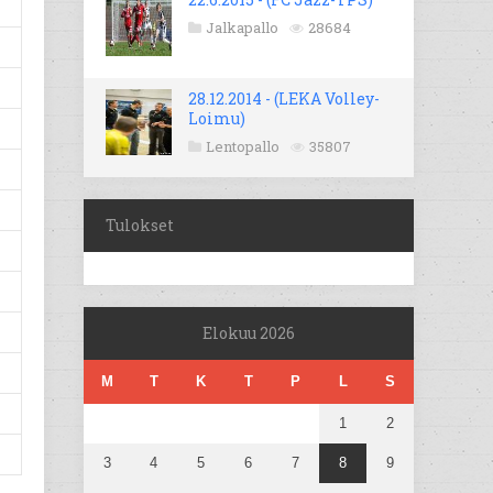
Jalkapallo
28684
28.12.2014 - (LEKA Volley-
Loimu)
Lentopallo
35807
Tulokset
Elokuu 2026
M
T
K
T
P
L
S
1
2
3
4
5
6
7
8
9