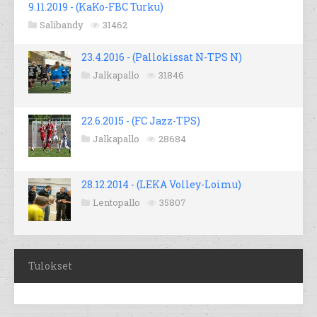
9.11.2019 - (KaKo-FBC Turku)
Salibandy
31462
23.4.2016 - (Pallokissat N-TPS N)
Jalkapallo
31846
22.6.2015 - (FC Jazz-TPS)
Jalkapallo
28684
28.12.2014 - (LEKA Volley-Loimu)
Lentopallo
35807
Tulokset