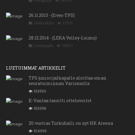
Pesäpallo
38056
26.11.2013 - (Ilves-TPS)
Jääkiekko
37531
28.12.2014 - (LEKA Volley-Loimu)
Lentopallo
35807
LUETUIMMAT ARTIKKELIT
TPS juniorijalkapallo aloittaa oman
seuratoiminnan Varissuolla
515550
K-Vantaa tasoitti otteluvoitot
515396
20-vuotias Turkuhalli on nyt HK Areena
514993