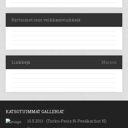
Kertoimet.com veikkausvinkkejä
Linkkejä
Mainos
KATSOTUIMMAT GALLERIAT
10.5.2011 - (Turku-Pesis N-Pesäkarhut N)