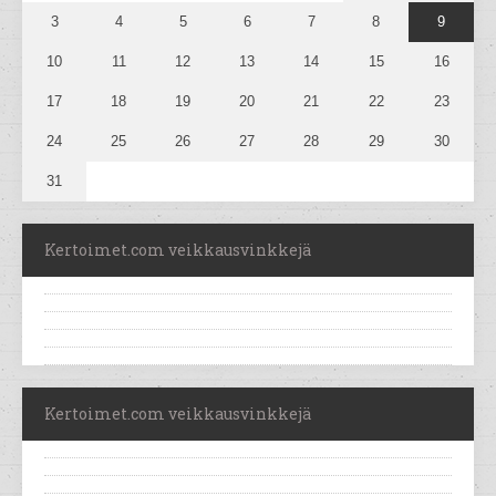
3
4
5
6
7
8
9
10
11
12
13
14
15
16
17
18
19
20
21
22
23
24
25
26
27
28
29
30
31
Kertoimet.com veikkausvinkkejä
Kertoimet.com veikkausvinkkejä