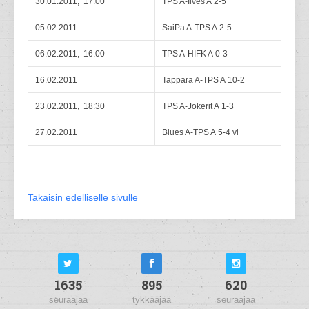
30.01.2011, 17:00
TPS A-Ilves A 2-5
05.02.2011
SaiPa A-TPS A 2-5
06.02.2011, 16:00
TPS A-HIFK A 0-3
16.02.2011
Tappara A-TPS A 10-2
23.02.2011, 18:30
TPS A-Jokerit A 1-3
27.02.2011
Blues A-TPS A 5-4 vl
Takaisin edelliselle sivulle
1635
895
620
seuraajaa
tykkääjää
seuraajaa