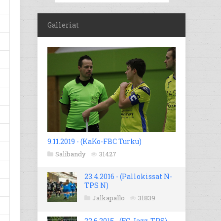
Galleriat
9.11.2019 - (KaKo-FBC Turku)
Salibandy
31427
23.4.2016 - (Pallokissat N-
TPS N)
Jalkapallo
31839
22.6.2015 - (FC Jazz-TPS)