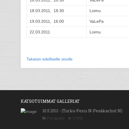
16.03.2011, 18:30
VaLePa
18.03.2011, 18:30
Loimu
19.03.2011, 16:00
VaLePa
22.03.2011
Loimu
Takaisin edelliselle sivulle
KATSOTUIMMAT GALLERIAT
10.5.2011 - (Turku-Pesis N-Pesäkarhut N)
Pesäpallo
37991