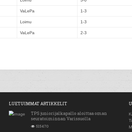
Loimu
3-0
VaLePa
1-3
Loimu
1-3
VaLePa
2-3
LUETUIMMAT ARTIKKELIT
U
TPS juniorijalkapallo aloittaa oman
K
seuratoiminnan Varissuolla
T
515470
M