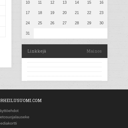
10
11
12
13
14
15
16
17
18
19
20
21
22
23
24
25
26
27
28
29
30
31
Linkkejä
Mainos
RHEILUSUOMI.COM
äyttöehdot
ietosuojalauseke
ediakortti