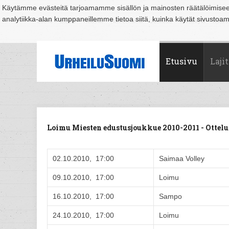
Käytämme evästeitä tarjoamamme sisällön ja mainosten räätälöimise
analytiikka-alan kumppaneillemme tietoa siitä, kuinka käytät sivusto
Suomi
Espoo
Helsinki
Hämeenlinna
Joensuu
Jyväskylä
Kouvo
Etusivu
Lajit
Loimu Miesten edustusjoukkue 2010-2011 - Otte
02.10.2010, 17:00
Saimaa Volley
09.10.2010, 17:00
Loimu
16.10.2010, 17:00
Sampo
24.10.2010, 17:00
Loimu