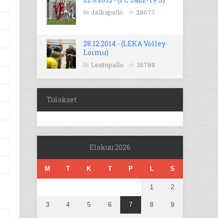
Jalkapallo
28677
28.12.2014 - (LEKA Volley-
Loimu)
Lentopallo
35788
Tulokset
Elokuu 2026
M
T
K
T
P
L
S
1
2
3
4
5
6
7
8
9