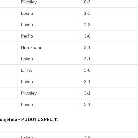
Piivolley
0-3
Loimu
1-3
Loimu
2-3
PerPo
3-0
Hurrikaani
3-1
Loimu
3-1
ETTA
3-0
Loimu
3-1
Piivolley
3-1
Loimu
3-1
luohjelma - PUDOTUSPELIT: