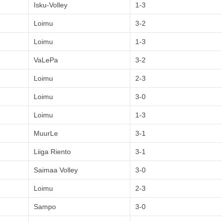
Isku-Volley
1-3
Loimu
3-2
Loimu
1-3
VaLePa
3-2
Loimu
2-3
Loimu
3-0
Loimu
1-3
MuurLe
3-1
Liiga Riento
3-1
Saimaa Volley
3-0
Loimu
2-3
Sampo
3-0