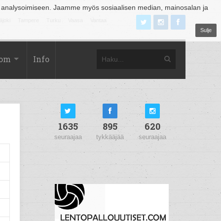
 analysoimiseen. Jaamme myös sosiaalisen median, mainosalan ja
äjoki
Tampere
Turku
Vaasa
Vantaa
Sulje
com
Info
1635
895
620
seuraajaa
tykkääjää
seuraajaa