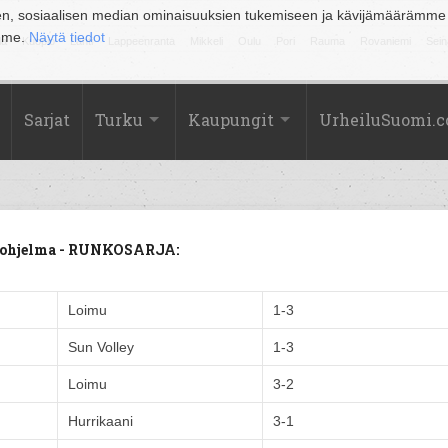
en, sosiaalisen median ominaisuuksien tukemiseen ja kävijämäärämme
amme.
Näytä tiedot
la
Kuopio
Lahti
Lappeenranta
Mikkeli
Oulu
Pori
Rauma
Rovaniemi
Sein
Sarjat
Turku
Kaupungit
UrheiluSuomi.
luohjelma - RUNKOSARJA:
Loimu
1-3
Sun Volley
1-3
Loimu
3-2
Hurrikaani
3-1