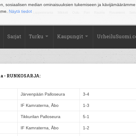
en, sosiaalisen median ominaisuuksien tukemiseen ja kävijämäärämme
amme.
Näytä tiedot
la
Kuopio
Lahti
Lappeenranta
Mikkeli
Oulu
Pori
Rauma
Rovaniemi
Sein
Sarjat
Turku
Kaupungit
UrheiluSuomi.
lma - RUNKOSARJA:
Järvenpään Palloseura
3-4
IF Kamraterna, Åbo
1-3
Tikkurilan Palloseura
5-1
IF Kamraterna, Åbo
1-2