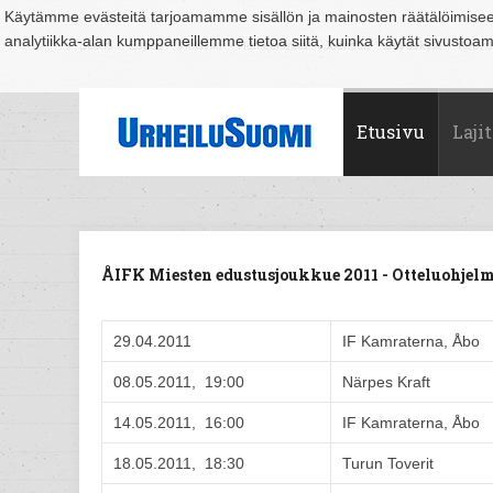
Käytämme evästeitä tarjoamamme sisällön ja mainosten räätälöimise
analytiikka-alan kumppaneillemme tietoa siitä, kuinka käytät sivusto
Suomi
Espoo
Helsinki
Hämeenlinna
Joensuu
Jyväskylä
Kouvo
Etusivu
Lajit
ÅIFK Miesten edustusjoukkue 2011 - Otteluohje
29.04.2011
IF Kamraterna, Åbo
08.05.2011, 19:00
Närpes Kraft
14.05.2011, 16:00
IF Kamraterna, Åbo
18.05.2011, 18:30
Turun Toverit