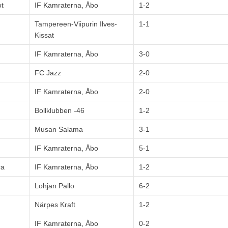
ot
IF Kamraterna, Åbo
1-2
Tampereen-Viipurin Ilves-
1-1
Kissat
IF Kamraterna, Åbo
3-0
FC Jazz
2-0
IF Kamraterna, Åbo
2-0
Bollklubben -46
1-2
Musan Salama
3-1
IF Kamraterna, Åbo
5-1
ra
IF Kamraterna, Åbo
1-2
Lohjan Pallo
6-2
Närpes Kraft
1-2
IF Kamraterna, Åbo
0-2