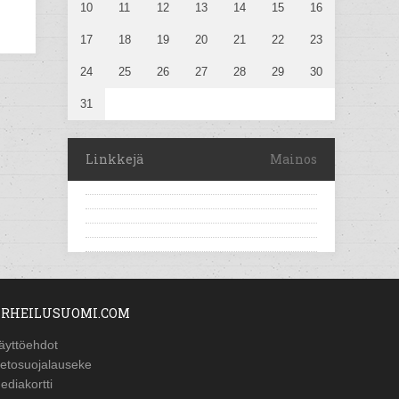
10
11
12
13
14
15
16
17
18
19
20
21
22
23
24
25
26
27
28
29
30
31
Linkkejä
Mainos
RHEILUSUOMI.COM
äyttöehdot
ietosuojalauseke
ediakortti