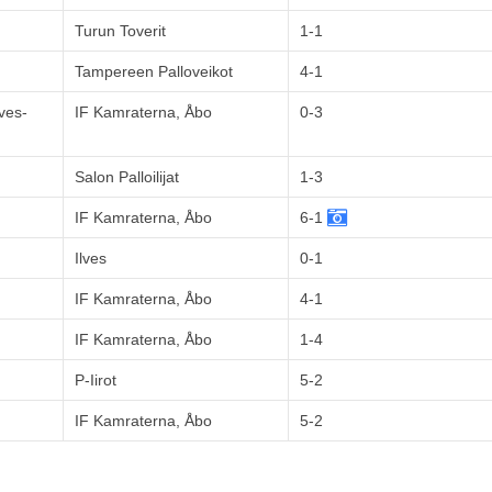
Turun Toverit
1-1
Tampereen Palloveikot
4-1
ves-
IF Kamraterna, Åbo
0-3
Salon Palloilijat
1-3
IF Kamraterna, Åbo
6-1
Ilves
0-1
IF Kamraterna, Åbo
4-1
IF Kamraterna, Åbo
1-4
P-Iirot
5-2
IF Kamraterna, Åbo
5-2