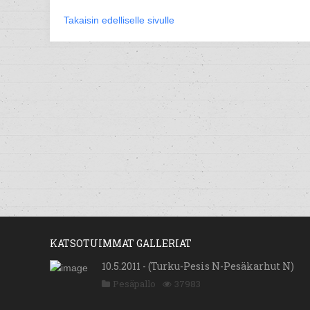
Takaisin edelliselle sivulle
KATSOTUIMMAT GALLERIAT
10.5.2011 - (Turku-Pesis N-Pesäkarhut N)
Pesäpallo
37983