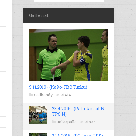
Galleriat
9.11.2019 - (KaKo-FBC Turku)
Salibandy
31414
23.4.2016 - (Pallokissat N-
TPS N)
Jalkapallo
31832
22.6.2015 - (FC Jazz-TPS)