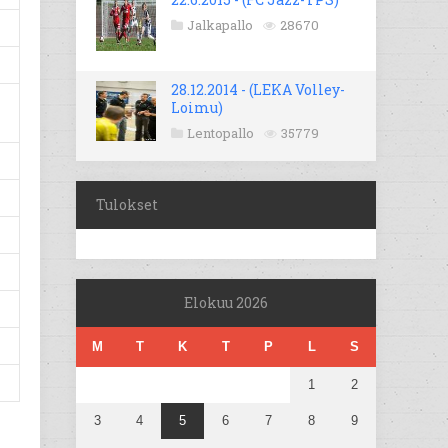
Jalkapallo
28670
28.12.2014 - (LEKA Volley-
Loimu)
Lentopallo
35779
Tulokset
Elokuu 2026
M
T
K
T
P
L
S
1
2
3
4
5
6
7
8
9