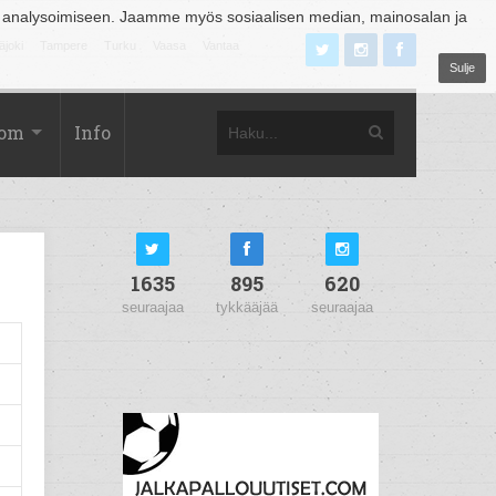
 analysoimiseen. Jaamme myös sosiaalisen median, mainosalan ja
äjoki
Tampere
Turku
Vaasa
Vantaa
Sulje
com
Info
1635
895
620
seuraajaa
tykkääjää
seuraajaa