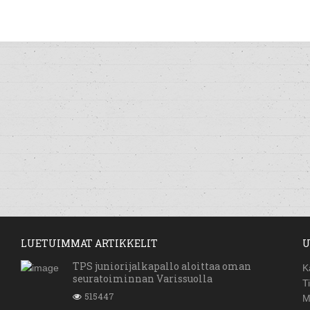
LUETUIMMAT ARTIKKELIT
U
TPS juniorijalkapallo aloittaa oman
K
seuratoiminnan Varissuolla
T
515447
M