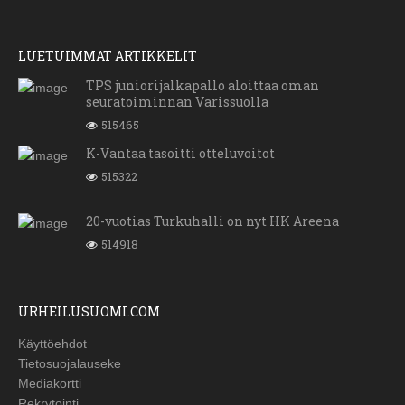
LUETUIMMAT ARTIKKELIT
TPS juniorijalkapallo aloittaa oman
seuratoiminnan Varissuolla
515465
K-Vantaa tasoitti otteluvoitot
515322
20-vuotias Turkuhalli on nyt HK Areena
514918
URHEILUSUOMI.COM
Käyttöehdot
Tietosuojalauseke
Mediakortti
Rekrytointi