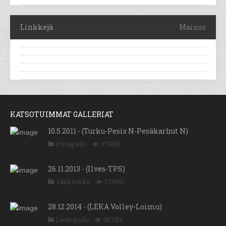
Linkkejä
Mainos
KATSOTUIMMAT GALLERIAT
10.5.2011 - (Turku-Pesis N-Pesäkarhut N)
Pesäpallo
37988
26.11.2013 - (Ilves-TPS)
Jääkiekko
37509
28.12.2014 - (LEKA Volley-Loimu)
Lentopallo
35783