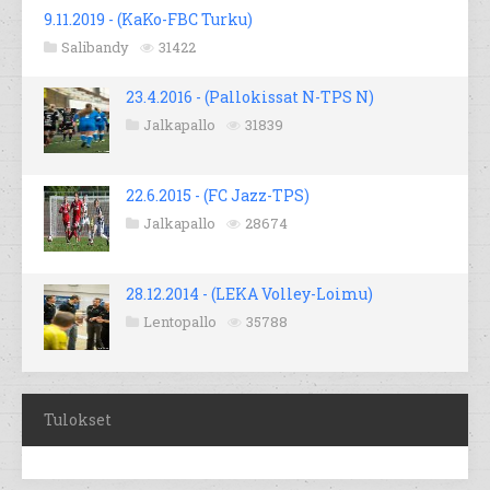
9.11.2019 - (KaKo-FBC Turku)
Salibandy
31422
23.4.2016 - (Pallokissat N-TPS N)
Jalkapallo
31839
22.6.2015 - (FC Jazz-TPS)
Jalkapallo
28674
28.12.2014 - (LEKA Volley-Loimu)
Lentopallo
35788
Tulokset