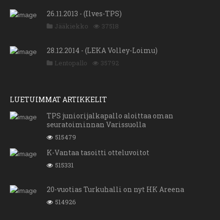
26.11.2013 - (Ilves-TPS)
Jääkiekko
37518
28.12.2014 - (LEKA Volley-Loimu)
Lentopallo
35792
LUETUIMMAT ARTIKKELIT
TPS juniorijalkapallo aloittaa oman
seuratoiminnan Varissuolla
515479
K-Vantaa tasoitti otteluvoitot
515331
20-vuotias Turkuhalli on nyt HK Areena
514926