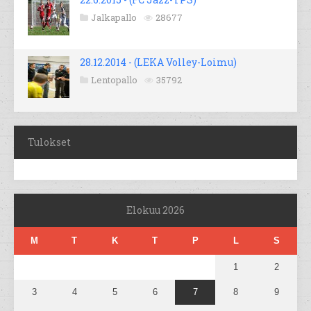
Jalkapallo
28677
28.12.2014 - (LEKA Volley-Loimu)
Lentopallo
35792
Tulokset
Elokuu 2026
M
T
K
T
P
L
S
1
2
3
4
5
6
7
8
9