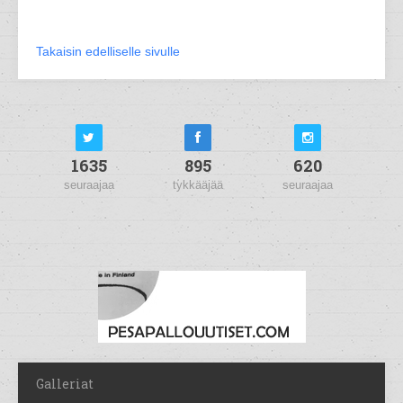
Takaisin edelliselle sivulle
1635
895
620
seuraajaa
tykkääjää
seuraajaa
Galleriat