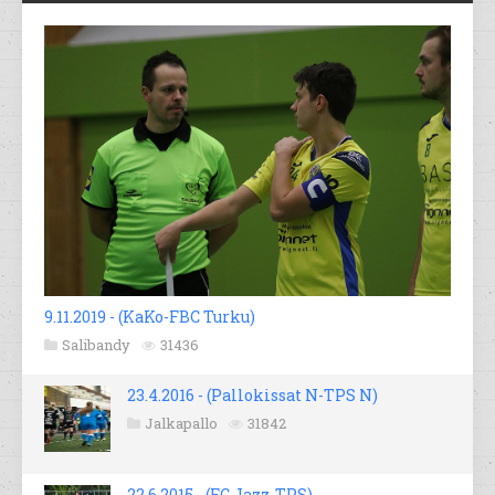
9.11.2019 - (KaKo-FBC Turku)
Salibandy
31436
23.4.2016 - (Pallokissat N-TPS N)
Jalkapallo
31842
22.6.2015 - (FC Jazz-TPS)