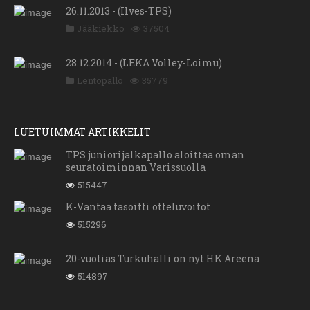
26.11.2013 - (Ilves-TPS)
Jääkiekko
37504
28.12.2014 - (LEKA Volley-Loimu)
Lentopallo
35779
LUETUIMMAT ARTIKKELIT
TPS juniorijalkapallo aloittaa oman
seuratoiminnan Varissuolla
515447
K-Vantaa tasoitti otteluvoitot
515296
20-vuotias Turkuhalli on nyt HK Areena
514897