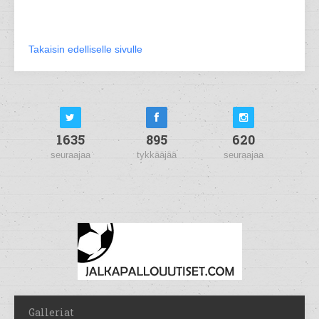
Takaisin edelliselle sivulle
1635
895
620
seuraajaa
tykkääjää
seuraajaa
Galleriat