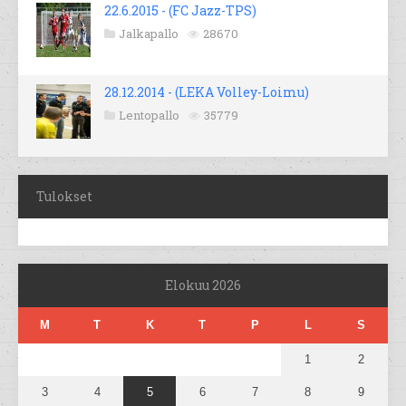
22.6.2015 - (FC Jazz-TPS)
Jalkapallo
28670
28.12.2014 - (LEKA Volley-Loimu)
Lentopallo
35779
Tulokset
Elokuu 2026
M
T
K
T
P
L
S
1
2
3
4
5
6
7
8
9