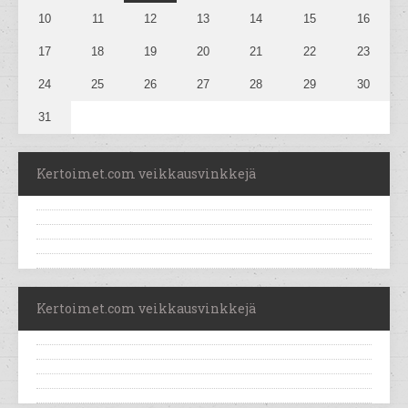
10
11
12
13
14
15
16
17
18
19
20
21
22
23
24
25
26
27
28
29
30
31
Kertoimet.com veikkausvinkkejä
Kertoimet.com veikkausvinkkejä