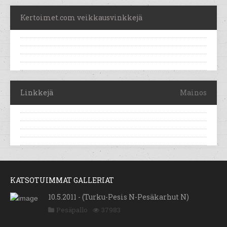
Kertoimet.com veikkausvinkkejä
Linkkejä
Mainos
KATSOTUIMMAT GALLERIAT
10.5.2011 - (Turku-Pesis N-Pesäkarhut N)
Pesäpallo
37983