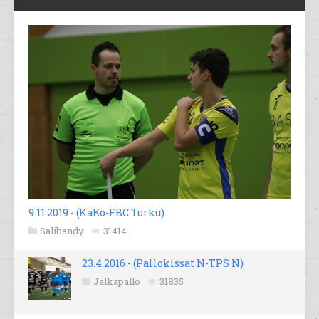
9.11.2019 - (KaKo-FBC Turku)
Salibandy
31414
23.4.2016 - (Pallokissat N-TPS N)
Jalkapallo
31835