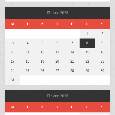
Elokuu 2026
M
T
K
T
P
L
S
1
2
3
4
5
6
7
8
9
10
11
12
13
14
15
16
17
18
19
20
21
22
23
24
25
26
27
28
29
30
31
Elokuu 2026
M
T
K
T
P
L
S