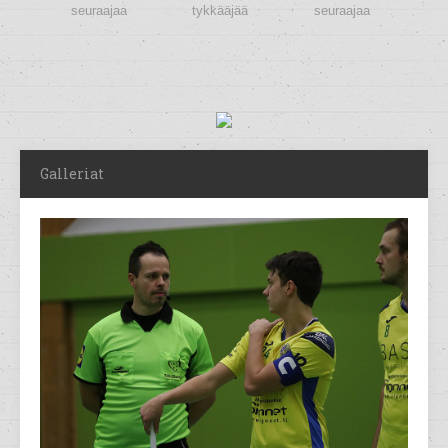
seuraajaa
tykkääjää
seuraajaa
Galleriat