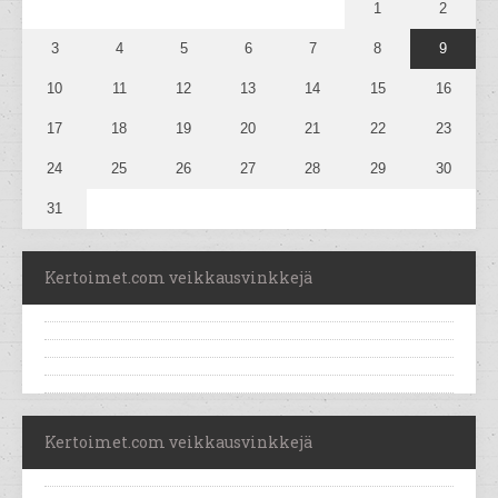
1
2
3
4
5
6
7
8
9
10
11
12
13
14
15
16
17
18
19
20
21
22
23
24
25
26
27
28
29
30
31
Kertoimet.com veikkausvinkkejä
Kertoimet.com veikkausvinkkejä