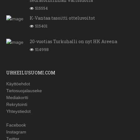
seuratoiminnan Varissuolla
515554
K-Vantaa tasoitti otteluvoitot
515401
20-vuotias Turkuhalli on nyt HK Areena
514998
URHEILUSUOMI.COM
Käyttöehdot
Tietosuojalauseke
Mediakortti
Rekrytointi
Yhteystiedot
Facebook
Instagram
Twitter