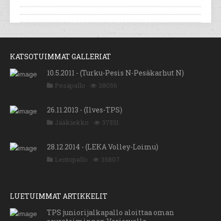
KATSOTUIMMAT GALLERIAT
10.5.2011 - (Turku-Pesis N-Pesäkarhut N)
Pesäpallo
38056
26.11.2013 - (Ilves-TPS)
Jääkiekko
37531
28.12.2014 - (LEKA Volley-Loimu)
Lentopallo
35807
LUETUIMMAT ARTIKKELIT
TPS juniorijalkapallo aloittaa oman