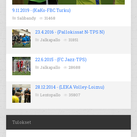
9.11.2019 - (KaKo-FBC Turku)
Salibandy
31468
23.4.2016 - (Pallokissat N-TPS N)
Jalkapallo
31851
22.6.2015 - (FC Jazz-TPS)
Jalkapallo
28688
28.12.2014 - (LEKA Volley-Loimu)
Lentopallo
35807
Tulokset