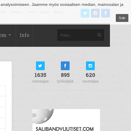
 analysoimiseen. Jaamme myös sosiaalisen median, mainosalan ja
äjoki
Tampere
Turku
Vaasa
Vantaa
Sulje
com
Info
1635
895
620
seuraajaa
tykkääjää
seuraajaa