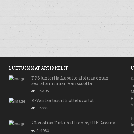
LUETUIMMAT ARTIKKELIT
U
TPS juniorijalkapallo aloittaa oman
K
seuratoiminnan Varissuolla
T
515485
M
R
K-Vantaa tasoitti otteluvoitot
Y
515338
F
20-vuotias Turkuhalli on nyt HK Areena
I
514932
T