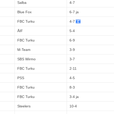
Salba
4-7
Blue Fox
6-7 ja
FBC Turku
4-7
ÅIF
5-4
FBC Turku
6-9
M-Team
3-9
SBS Wirmo
3-7
FBC Turku
2-11
PSS
4-5
FBC Turku
8-3
FBC Turku
3-4 ja
Steelers
10-4