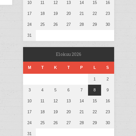
10
11
12
13
14
15
16
17
18
19
20
21
22
23
24
25
26
27
28
29
30
31
Elokuu 2026
M
T
K
T
P
L
S
1
2
3
4
5
6
7
8
9
10
11
12
13
14
15
16
17
18
19
20
21
22
23
24
25
26
27
28
29
30
31