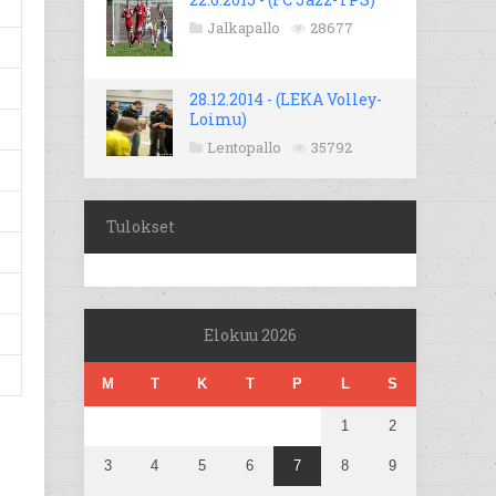
Jalkapallo
28677
28.12.2014 - (LEKA Volley-
Loimu)
Lentopallo
35792
Tulokset
Elokuu 2026
M
T
K
T
P
L
S
1
2
3
4
5
6
7
8
9