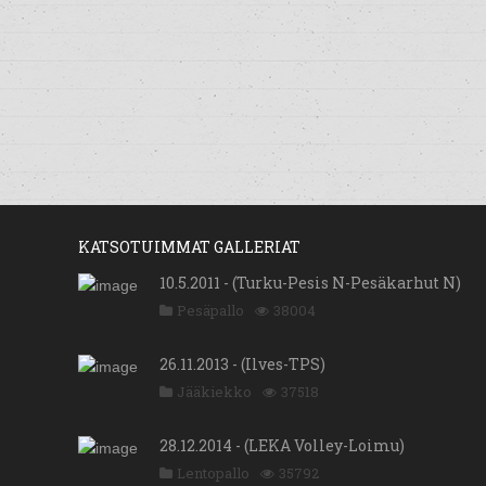
KATSOTUIMMAT GALLERIAT
10.5.2011 - (Turku-Pesis N-Pesäkarhut N)
Pesäpallo
38004
26.11.2013 - (Ilves-TPS)
Jääkiekko
37518
28.12.2014 - (LEKA Volley-Loimu)
Lentopallo
35792