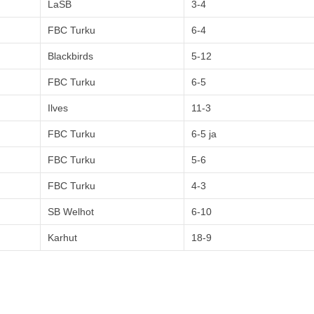
LaSB
3-4
FBC Turku
6-4
Blackbirds
5-12
FBC Turku
6-5
Ilves
11-3
FBC Turku
6-5 ja
FBC Turku
5-6
FBC Turku
4-3
SB Welhot
6-10
Karhut
18-9