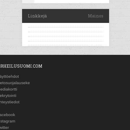
Linkkejä
Mainos
RHEILUSUOMI.COM
äyttöehdot
ietosuojalauseke
ediakortti
ekrytointi
hteystiedot
acebook
nstagram
witter