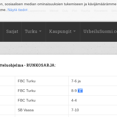
en, sosiaalisen median ominaisuuksien tukemiseen ja kävijämäärämme
amme.
Näytä tiedot
la
Kuopio
Lahti
Lappeenranta
Mikkeli
Oulu
Pori
Rauma
Rovaniemi
Sein
Sarjat
Turku
Kaupungit
UrheiluSuomi.
Otteluohjelma - RUNKOSARJA:
FBC Turku
7-6 ja
FBC Turku
8-9
FBC Turku
4-4
SB Vaasa
7-10