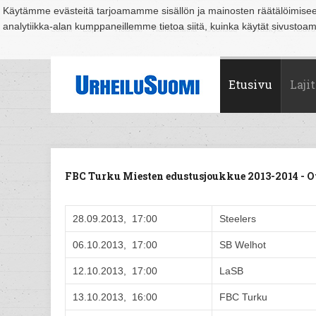
Käytämme evästeitä tarjoamamme sisällön ja mainosten räätälöimise
analytiikka-alan kumppaneillemme tietoa siitä, kuinka käytät sivusto
Suomi
Espoo
Helsinki
Hämeenlinna
Joensuu
Jyväskylä
Kouvo
Etusivu
Lajit
FBC Turku Miesten edustusjoukkue 2013-2014 - 
28.09.2013, 17:00
Steelers
06.10.2013, 17:00
SB Welhot
12.10.2013, 17:00
LaSB
13.10.2013, 16:00
FBC Turku