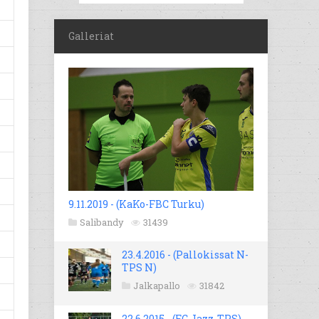
Galleriat
9.11.2019 - (KaKo-FBC Turku)
Salibandy
31439
23.4.2016 - (Pallokissat N-
TPS N)
Jalkapallo
31842
22.6.2015 - (FC Jazz-TPS)