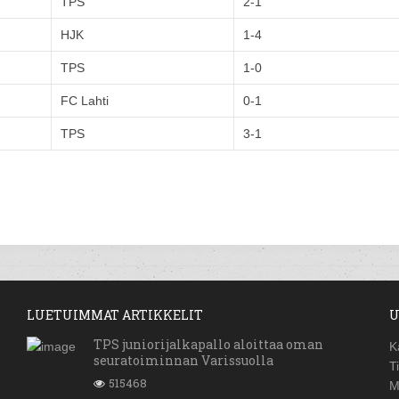
TPS
2-1
HJK
1-4
TPS
1-0
FC Lahti
0-1
TPS
3-1
LUETUIMMAT ARTIKKELIT
U
TPS juniorijalkapallo aloittaa oman
K
seuratoiminnan Varissuolla
T
515468
M