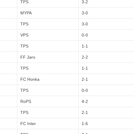
TPS
3-2
MYPA
3-0
TPS
3-0
VPS
0-0
TPS
1-1
FF Jaro
2-2
TPS
1-1
FC Honka
2-1
TPS
0-0
RoPS
4-2
TPS
2-1
FC Inter
1-6