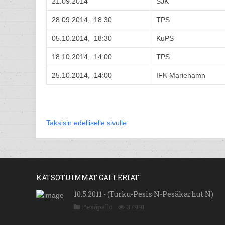
21.09.2014
SJK
28.09.2014, 18:30
TPS
05.10.2014, 18:30
KuPS
18.10.2014, 14:00
TPS
25.10.2014, 14:00
IFK Mariehamn
Takaisin edelliselle sivulle
KATSOTUIMMAT GALLERIAT
10.5.2011 - (Turku-Pesis N-Pesäkarhut N)
Pesäpallo
37991