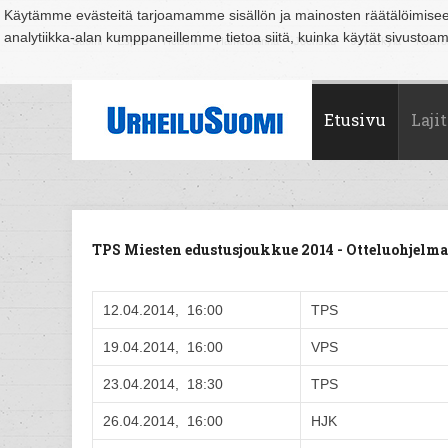
Käytämme evästeitä tarjoamamme sisällön ja mainosten räätälöimise
analytiikka-alan kumppaneillemme tietoa siitä, kuinka käytät sivusto
Suomi
Espoo
Helsinki
Hämeenlinna
Joensuu
Jyväskylä
Kouvo
Etusivu
Lajit
TPS Miesten edustusjoukkue 2014 - Otteluohjel
12.04.2014, 16:00
TPS
19.04.2014, 16:00
VPS
23.04.2014, 18:30
TPS
26.04.2014, 16:00
HJK