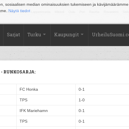
en, sosiaalisen median ominaisuuksien tukemiseen ja kävijämäärämme
amme.
Näytä tiedot
la
Kuopio
Lahti
Lappeenranta
Mikkeli
Oulu
Pori
Rauma
Rovaniemi
Sein
Sarjat
Turku
Kaupungit
UrheiluSuomi.
ma - RUNKOSARJA:
FC Honka
0-1
TPS
1-0
IFK Mariehamn
0-1
TPS
0-1