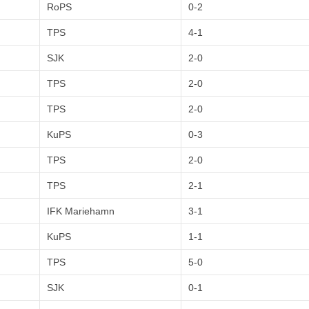
RoPS
0-2
TPS
4-1
SJK
2-0
TPS
2-0
TPS
2-0
KuPS
0-3
TPS
2-0
TPS
2-1
IFK Mariehamn
3-1
KuPS
1-1
TPS
5-0
SJK
0-1