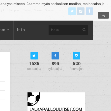
 analysoimiseen. Jaamme myös sosiaalisen median, mainosalan ja
äjoki
Tampere
Turku
Vaasa
Vantaa
Sulje
com
Info
1635
895
620
seuraajaa
tykkääjää
seuraajaa