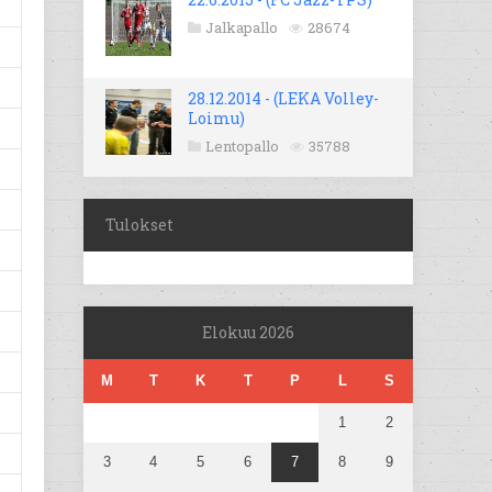
Jalkapallo
28674
28.12.2014 - (LEKA Volley-
Loimu)
Lentopallo
35788
Tulokset
Elokuu 2026
M
T
K
T
P
L
S
1
2
3
4
5
6
7
8
9