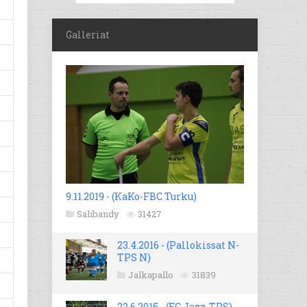
Galleriat
9.11.2019 - (KaKo-FBC Turku)
Salibandy
31427
23.4.2016 - (Pallokissat N-
TPS N)
Jalkapallo
31839
22.6.2015 - (FC Jazz-TPS)