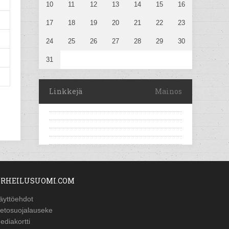
10
11
12
13
14
15
16
17
18
19
20
21
22
23
24
25
26
27
28
29
30
31
Linkkejä
Mainos
RHEILUSUOMI.COM
äyttöehdot
ietosuojalauseke
ediakortti