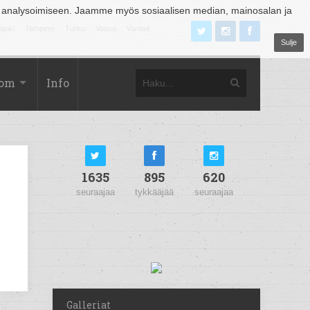
 analysoimiseen. Jaamme myös sosiaalisen median, mainosalan ja
äjoki
Tampere
Turku
Vaasa
Vantaa
Sulje
com
Info
1635
895
620
seuraajaa
tykkääjää
seuraajaa
Galleriat