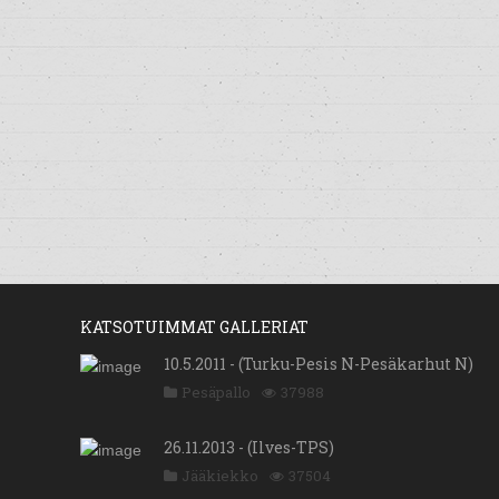
KATSOTUIMMAT GALLERIAT
10.5.2011 - (Turku-Pesis N-Pesäkarhut N)
Pesäpallo
37988
26.11.2013 - (Ilves-TPS)
Jääkiekko
37504