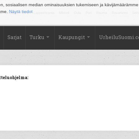
en, sosiaalisen median ominaisuuksien tukemiseen ja kävijämäärämme
amme.
Näytä tiedot
la
Kuopio
Lahti
Lappeenranta
Mikkeli
Oulu
Pori
Rauma
Rovaniemi
Sein
Sarjat
Turku
Kaupungit
UrheiluSuomi.
tteluohjelma: