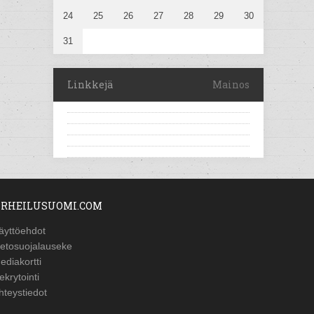
24
25
26
27
28
29
30
31
Linkkejä
Mainos
RHEILUSUOMI.COM
äyttöehdot
ietosuojalauseke
ediakortti
ekrytointi
hteystiedot