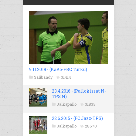
9.11.2019 - (KaKo-FBC Turku)
Salibandy
31414
23.4.2016 - (Pallokissat N-
TPS N)
Jalkapallo
31835
22.6.2015 - (FC Jazz-TPS)
Jalkapallo
28670