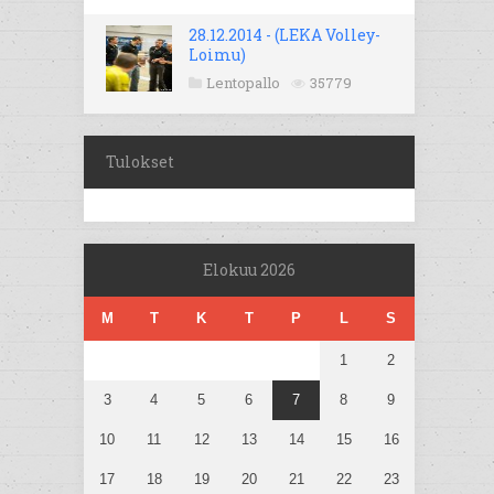
28.12.2014 - (LEKA Volley-
Loimu)
Lentopallo
35779
Tulokset
Elokuu 2026
M
T
K
T
P
L
S
1
2
3
4
5
6
7
8
9
10
11
12
13
14
15
16
17
18
19
20
21
22
23