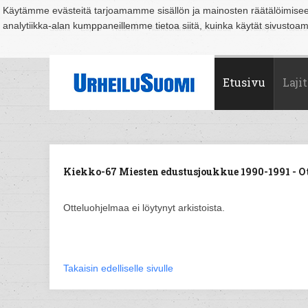
Käytämme evästeitä tarjoamamme sisällön ja mainosten räätälöimise
analytiikka-alan kumppaneillemme tietoa siitä, kuinka käytät sivusto
Suomi
Espoo
Helsinki
Hämeenlinna
Joensuu
Jyväskylä
Kouvo
Etusivu
Lajit
Kiekko-67 Miesten edustusjoukkue 1990-1991 - O
Otteluohjelmaa ei löytynyt arkistoista.
Takaisin edelliselle sivulle