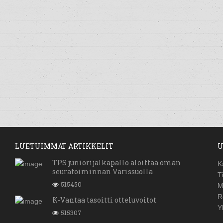
LUETUIMMAT ARTIKKELIT
U
TPS juniorijalkapallo aloittaa oman
K
seuratoiminnan Varissuolla
T
515450
M
R
K-Vantaa tasoitti otteluvoitot
Y
515307