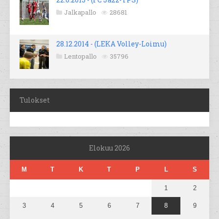
Jalkapallo
28681
28.12.2014 - (LEKA Volley-Loimu)
Lentopallo
35796
Tulokset
Elokuu 2026
M
T
K
T
P
L
S
1
2
3
4
5
6
7
8
9