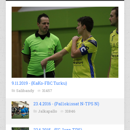
9.11.2019 - (KaKo-FBC Turku)
Salibandy
31457
23.4.2016 - (Pallokissat N-TPS N)
Jalkapallo
31846
22.6.2015 - (FC Jazz-TPS)