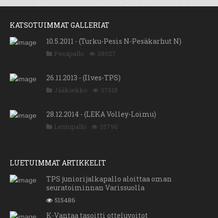
KATSOTUIMMAT GALLERIAT
10.5.2011 - (Turku-Pesis N-Pesäkarhut N)
Pesäpallo
38027
26.11.2013 - (Ilves-TPS)
Jääkiekko
37518
28.12.2014 - (LEKA Volley-Loimu)
Lentopallo
35796
LUETUIMMAT ARTIKKELIT
TPS juniorijalkapallo aloittaa oman
seuratoiminnan Varissuolla
515486
K-Vantaa tasoitti otteluvoitot