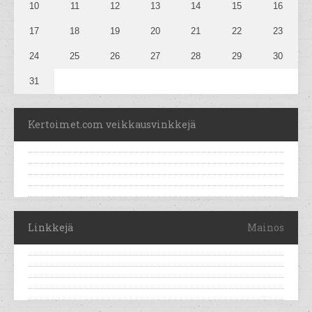
10
11
12
13
14
15
16
17
18
19
20
21
22
23
24
25
26
27
28
29
30
31
Kertoimet.com veikkausvinkkejä
Linkkejä
Mainos