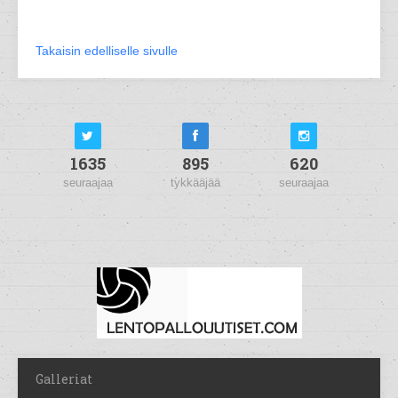
Takaisin edelliselle sivulle
1635
895
620
seuraajaa
tykkääjää
seuraajaa
Galleriat