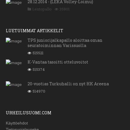
28.12.2014 - (LEKA Volley-Loimu)
Lentopallo
35801
LUETUIMMAT ARTIKKELIT
TPS juniorijalkapallo aloittaa oman
seuratoiminnan Varissuolla
515521
K-Vantaa tasoitti otteluvoitot
515374
20-vuotias Turkuhalli on nyt HK Areena
514970
URHEILUSUOMI.COM
Käyttöehdot
Tietosuojalauseke