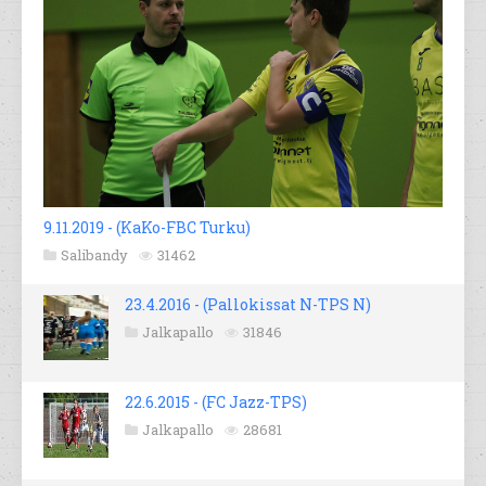
9.11.2019 - (KaKo-FBC Turku)
Salibandy
31462
23.4.2016 - (Pallokissat N-TPS N)
Jalkapallo
31846
22.6.2015 - (FC Jazz-TPS)
Jalkapallo
28681