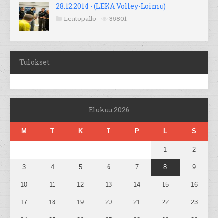
28.12.2014 - (LEKA Volley-Loimu)
Lentopallo
35801
Tulokset
Elokuu 2026
M
T
K
T
P
L
S
1
2
3
4
5
6
7
8
9
10
11
12
13
14
15
16
17
18
19
20
21
22
23