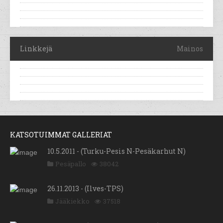
Linkkejä
Mainos
KATSOTUIMMAT GALLERIAT
10.5.2011 - (Turku-Pesis N-Pesäkarhut N)
Pesäpallo
38042
26.11.2013 - (Ilves-TPS)
Jääkiekko
37518