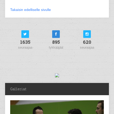
Takaisin edelliselle sivulle
1635
895
620
seuraajaa
tykkääjää
seuraajaa
Galleriat