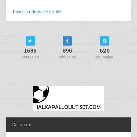
Takaisin edelliselle sivulle
1635
895
620
seuraajaa
tykkääjää
seuraajaa
Galleriat