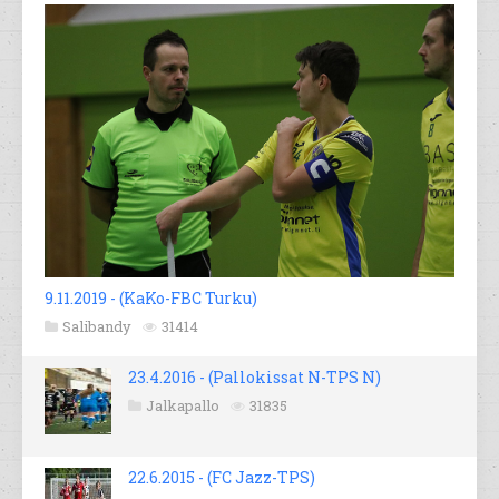
9.11.2019 - (KaKo-FBC Turku)
Salibandy
31414
23.4.2016 - (Pallokissat N-TPS N)
Jalkapallo
31835
22.6.2015 - (FC Jazz-TPS)