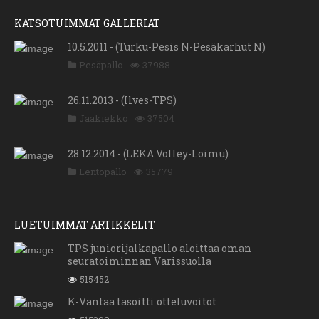
KATSOTUIMMAT GALLERIAT
10.5.2011 - (Turku-Pesis N-Pesäkarhut N)
Pesäpallo
37988
26.11.2013 - (Ilves-TPS)
Jääkiekko
37504
28.12.2014 - (LEKA Volley-Loimu)
Lentopallo
35779
LUETUIMMAT ARTIKKELIT
TPS juniorijalkapallo aloittaa oman
seuratoiminnan Varissuolla
515452
K-Vantaa tasoitti otteluvoitot