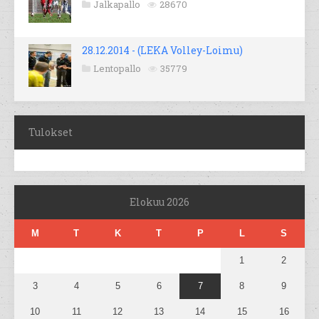
Jalkapallo
28670
28.12.2014 - (LEKA Volley-Loimu)
Lentopallo
35779
Tulokset
Elokuu 2026
M
T
K
T
P
L
S
1
2
3
4
5
6
7
8
9
10
11
12
13
14
15
16