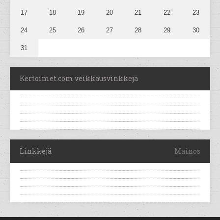
17
18
19
20
21
22
23
24
25
26
27
28
29
30
31
Kertoimet.com veikkausvinkkejä
Linkkejä
Mainos