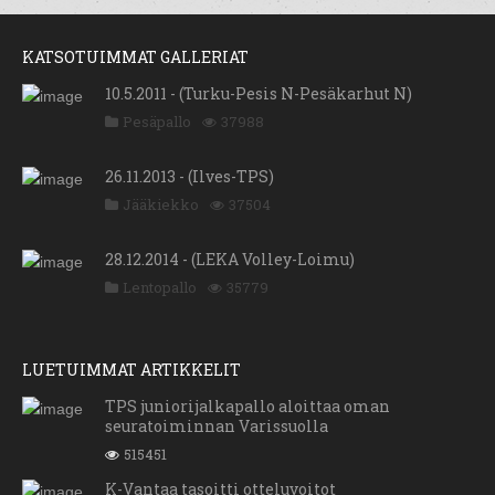
KATSOTUIMMAT GALLERIAT
10.5.2011 - (Turku-Pesis N-Pesäkarhut N)
Pesäpallo
37988
26.11.2013 - (Ilves-TPS)
Jääkiekko
37504
28.12.2014 - (LEKA Volley-Loimu)
Lentopallo
35779
LUETUIMMAT ARTIKKELIT
TPS juniorijalkapallo aloittaa oman
seuratoiminnan Varissuolla
515451
K-Vantaa tasoitti otteluvoitot