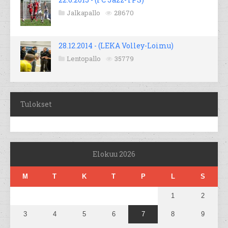
Jalkapallo
28670
28.12.2014 - (LEKA Volley-Loimu)
Lentopallo
35779
Tulokset
Elokuu 2026
M
T
K
T
P
L
S
1
2
3
4
5
6
7
8
9