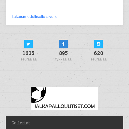
Takaisin edelliselle sivulle
1635
895
620
seuraajaa
tykkääjää
seuraajaa
Galleriat