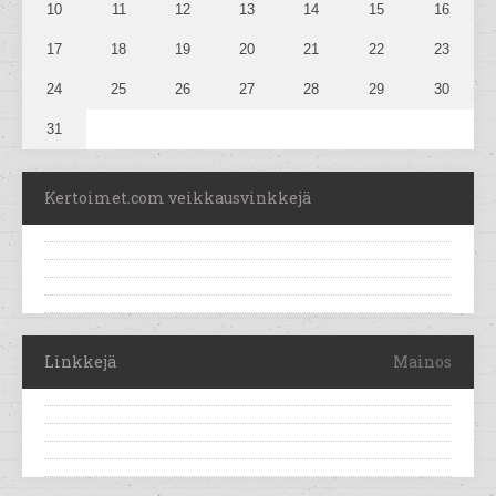
10
11
12
13
14
15
16
17
18
19
20
21
22
23
24
25
26
27
28
29
30
31
Kertoimet.com veikkausvinkkejä
Linkkejä
Mainos