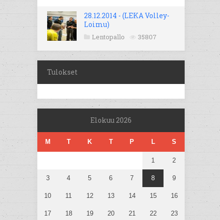
28.12.2014 - (LEKA Volley-
Loimu)
Lentopallo
35807
Tulokset
Elokuu 2026
M
T
K
T
P
L
S
1
2
3
4
5
6
7
8
9
10
11
12
13
14
15
16
17
18
19
20
21
22
23