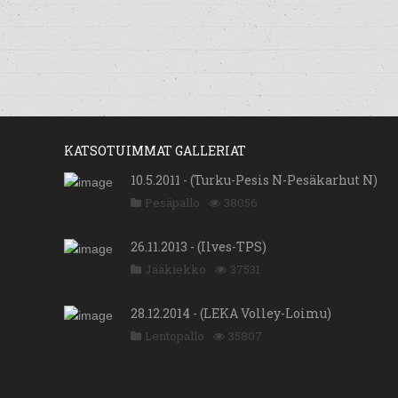
KATSOTUIMMAT GALLERIAT
10.5.2011 - (Turku-Pesis N-Pesäkarhut N)
Pesäpallo
38056
26.11.2013 - (Ilves-TPS)
Jääkiekko
37531
28.12.2014 - (LEKA Volley-Loimu)
Lentopallo
35807