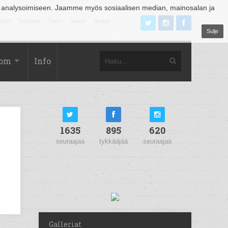
 analysoimiseen. Jaamme myös sosiaalisen median, mainosalan ja
äjoki
Tampere
Turku
Vaasa
Vantaa
Sulje
com
Info
1635
895
620
seuraajaa
tykkääjää
seuraajaa
Galleriat