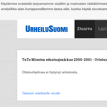
Käytämme evästeitä tarjoamamme sisällön ja mainosten räätälöimise
analytiikka-alan kumppaneillemme tietoa siitä, kuinka käytät sivusto
Suomi
Espoo
Helsinki
Hämeenlinna
Joensuu
Jyväskylä
Kouvo
Etusivu
Lajit
TuTo Miesten edustusjoukkue 2000-2001 - Otteluo
Otteluohjelmaa ei löytynyt arkistoista.
Takaisin edelliselle sivulle