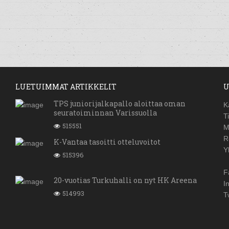
LUETUIMMAT ARTIKKELIT
U
TPS juniorijalkapallo aloittaa oman
K
seuratoiminnan Varissuolla
T
515551
M
R
K-Vantaa tasoitti otteluvoitot
Y
515396
F
20-vuotias Turkuhalli on nyt HK Areena
I
514993
T