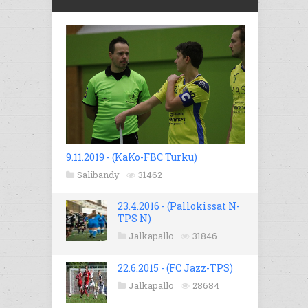
9.11.2019 - (KaKo-FBC Turku)
Salibandy
31462
23.4.2016 - (Pallokissat N-
TPS N)
Jalkapallo
31846
22.6.2015 - (FC Jazz-TPS)
Jalkapallo
28684