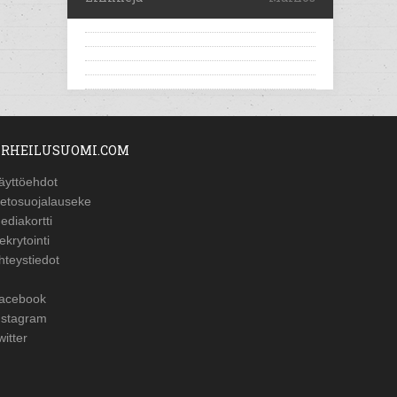
RHEILUSUOMI.COM
äyttöehdot
ietosuojalauseke
ediakortti
ekrytointi
hteystiedot
acebook
nstagram
witter