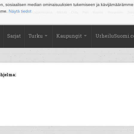
en, sosiaalisen median ominaisuuksien tukemiseen ja kävijämäärämme
amme.
Näytä tiedot
la
Kuopio
Lahti
Lappeenranta
Mikkeli
Oulu
Pori
Rauma
Rovaniemi
Sein
Sarjat
Turku
Kaupungit
UrheiluSuomi.
hjelma: