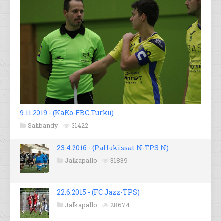
9.11.2019 - (KaKo-FBC Turku)
Salibandy
31422
23.4.2016 - (Pallokissat N-TPS N)
Jalkapallo
31839
22.6.2015 - (FC Jazz-TPS)
Jalkapallo
28674