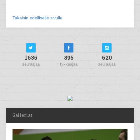
Takaisin edelliselle sivulle
1635
895
620
seuraajaa
tykkääjää
seuraajaa
Galleriat