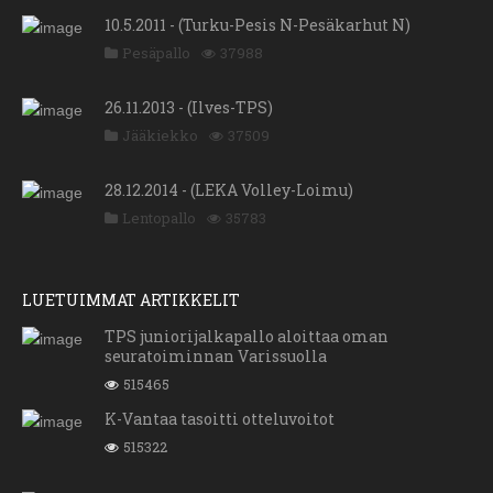
10.5.2011 - (Turku-Pesis N-Pesäkarhut N)
Pesäpallo
37988
26.11.2013 - (Ilves-TPS)
Jääkiekko
37509
28.12.2014 - (LEKA Volley-Loimu)
Lentopallo
35783
LUETUIMMAT ARTIKKELIT
TPS juniorijalkapallo aloittaa oman
seuratoiminnan Varissuolla
515465
K-Vantaa tasoitti otteluvoitot
515322