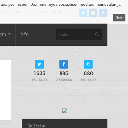
 analysoimiseen. Jaamme myös sosiaalisen median, mainosalan ja
äjoki
Tampere
Turku
Vaasa
Vantaa
Sulje
com
Info
1635
895
620
seuraajaa
tykkääjää
seuraajaa
Galleriat