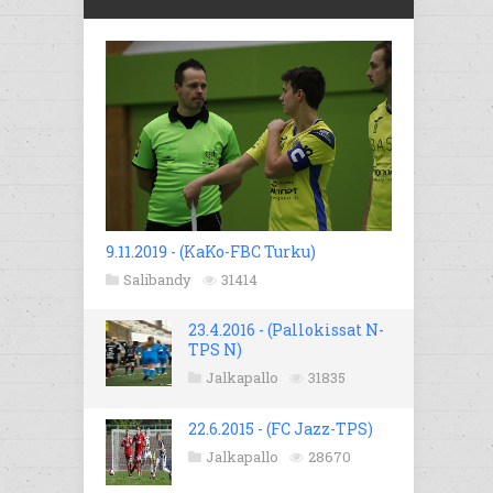
9.11.2019 - (KaKo-FBC Turku)
Salibandy
31414
23.4.2016 - (Pallokissat N-
TPS N)
Jalkapallo
31835
22.6.2015 - (FC Jazz-TPS)
Jalkapallo
28670