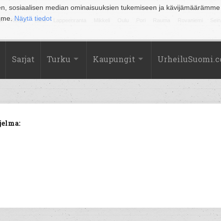
en, sosiaalisen median ominaisuuksien tukemiseen ja kävijämäärämme
amme.
Näytä tiedot
la
Kuopio
Lahti
Lappeenranta
Mikkeli
Oulu
Pori
Rauma
Rovaniemi
Sein
Sarjat
Turku
Kaupungit
UrheiluSuomi.
jelma: