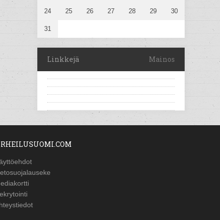
24
25
26
27
28
29
30
31
Linkkejä
Mainos
RHEILUSUOMI.COM
äyttöehdot
ietosuojalauseke
ediakortti
ekrytointi
hteystiedot