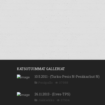
KATSOTUIMMAT GALLERIAT
10.5.2011 - (Turku-Pesis N-Pesäkarhut N)
Pesäpallo
37988
26.11.2013 - (Ilves-TPS)
Jääkiekko
37504