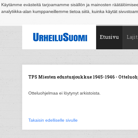
Käytämme evästeitä tarjoamamme sisällön ja mainosten räätälöimise
analytiikka-alan kumppaneillemme tietoa siitä, kuinka käytät sivusto
Suomi
Espoo
Helsinki
Hämeenlinna
Joensuu
Jyväskylä
Kouvo
Etusivu
Lajit
TPS Miesten edustusjoukkue 1945-1946 - Otteluoh
Otteluohjelmaa ei löytynyt arkistoista.
Takaisin edelliselle sivulle