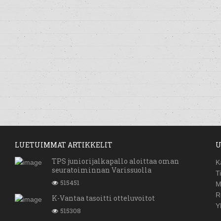
LUETUIMMAT ARTIKKELIT
U
TPS juniorijalkapallo aloittaa oman
K
seuratoiminnan Varissuolla
T
515451
M
R
K-Vantaa tasoitti otteluvoitot
Y
515308