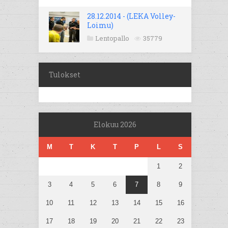
28.12.2014 - (LEKA Volley-
Loimu)
Lentopallo
35779
Tulokset
Elokuu 2026
M
T
K
T
P
L
S
1
2
3
4
5
6
7
8
9
10
11
12
13
14
15
16
17
18
19
20
21
22
23