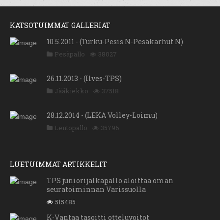
KATSOTUIMMAT GALLERIAT
10.5.2011 - (Turku-Pesis N-Pesäkarhut N)
Pesäpallo
38027
26.11.2013 - (Ilves-TPS)
Jääkiekko
37518
28.12.2014 - (LEKA Volley-Loimu)
Lentopallo
35796
LUETUIMMAT ARTIKKELIT
TPS juniorijalkapallo aloittaa oman
seuratoiminnan Varissuolla
515485
K-Vantaa tasoitti otteluvoitot