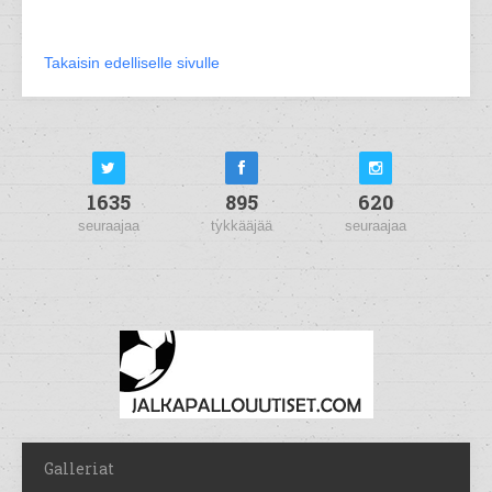
Takaisin edelliselle sivulle
1635
895
620
seuraajaa
tykkääjää
seuraajaa
Galleriat