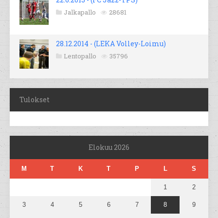
Jalkapallo
28681
28.12.2014 - (LEKA Volley-Loimu)
Lentopallo
35796
Tulokset
Elokuu 2026
M
T
K
T
P
L
S
1
2
3
4
5
6
7
8
9