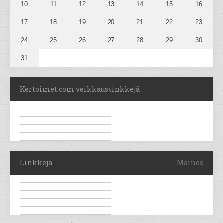
10
11
12
13
14
15
16
17
18
19
20
21
22
23
24
25
26
27
28
29
30
31
Kertoimet.com veikkausvinkkejä
Linkkejä
Mainos