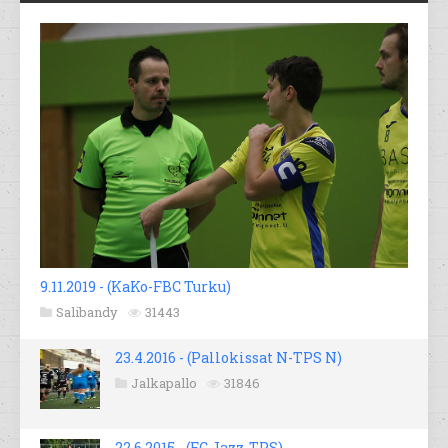
9.11.2019 - (KaKo-FBC Turku)
Salibandy
31443
23.4.2016 - (Pallokissat N-TPS N)
Jalkapallo
31846
22.6.2015 - (FC Jazz-TPS)