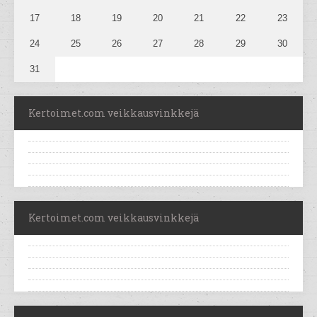
17
18
19
20
21
22
23
24
25
26
27
28
29
30
31
Kertoimet.com veikkausvinkkejä
Kertoimet.com veikkausvinkkejä