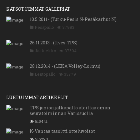
KATSOTUIMMAT GALLERIAT
10.5.2011 - (Turku-Pesis N-Pesäkarhut N)
Pesäpallo
37983
26.11.2013 - (Ilves-TPS)
Jääkiekko
37504
28.12.2014 - (LEKA Volley-Loimu)
Lentopallo
35779
LUETUIMMAT ARTIKKELIT
TPS juniorijalkapallo aloittaa oman
seuratoiminnan Varissuolla
515441
K-Vantaa tasoitti otteluvoitot
515290