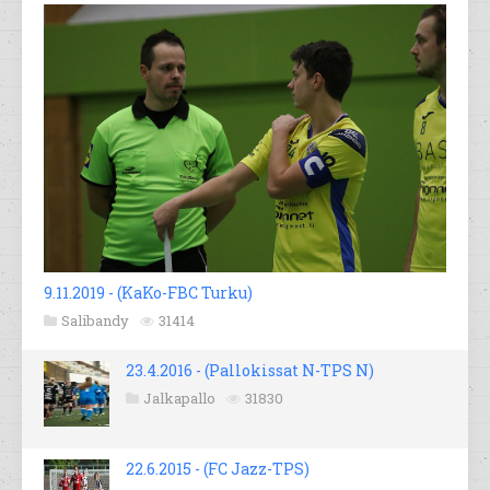
9.11.2019 - (KaKo-FBC Turku)
Salibandy
31414
23.4.2016 - (Pallokissat N-TPS N)
Jalkapallo
31830
22.6.2015 - (FC Jazz-TPS)