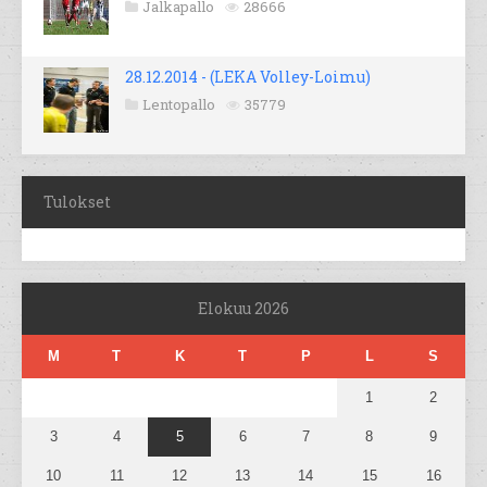
Jalkapallo
28666
28.12.2014 - (LEKA Volley-Loimu)
Lentopallo
35779
Tulokset
Elokuu 2026
M
T
K
T
P
L
S
1
2
3
4
5
6
7
8
9
10
11
12
13
14
15
16