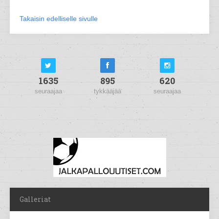
Takaisin edelliselle sivulle
1635
895
620
seuraajaa
tykkääjää
seuraajaa
Galleriat