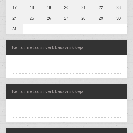
17
18
19
20
21
22
23
24
25
26
27
28
29
30
31
Kertoimet.com veikkausvinkkejä
Kertoimet.com veikkausvinkkejä