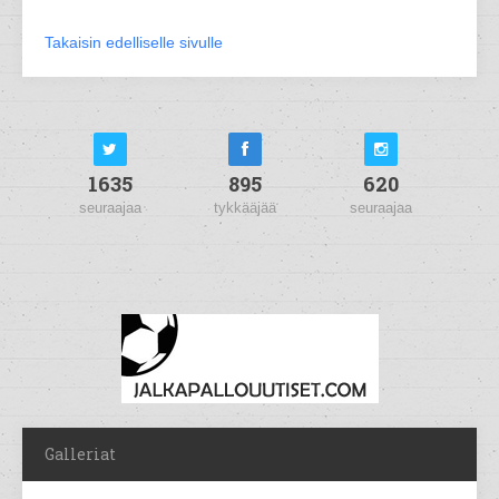
Takaisin edelliselle sivulle
1635
895
620
seuraajaa
tykkääjää
seuraajaa
Galleriat