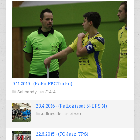
9.11.2019 - (KaKo-FBC Turku)
Salibandy
31414
23.4.2016 - (Pallokissat N-TPS N)
Jalkapallo
31830
22.6.2015 - (FC Jazz-TPS)