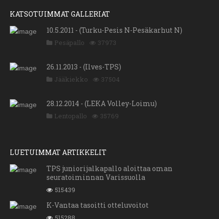
KATSOTUIMMAT GALLERIAT
10.5.2011 - (Turku-Pesis N-Pesäkarhut N)
Pesäpallo
37973
26.11.2013 - (Ilves-TPS)
Jääkiekko
37504
28.12.2014 - (LEKA Volley-Loimu)
Lentopallo
35769
LUETUIMMAT ARTIKKELIT
TPS juniorijalkapallo aloittaa oman
seuratoiminnan Varissuolla
515439
K-Vantaa tasoitti otteluvoitot
515288