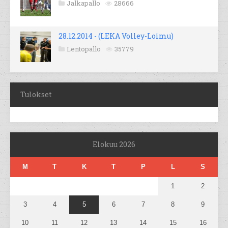
Jalkapallo
28666
28.12.2014 - (LEKA Volley-Loimu)
Lentopallo
35779
Tulokset
Elokuu 2026
M
T
K
T
P
L
S
1
2
3
4
5
6
7
8
9
10
11
12
13
14
15
16