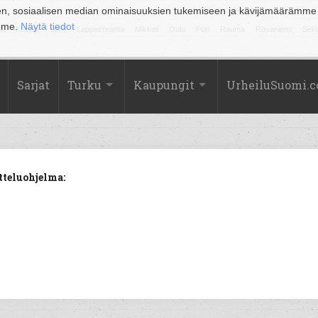
en, sosiaalisen median ominaisuuksien tukemiseen ja kävijämäärämme
amme.
Näytä tiedot
la
Kuopio
Lahti
Lappeenranta
Mikkeli
Oulu
Pori
Rauma
Rovaniemi
Sein
Sarjat
Turku
Kaupungit
UrheiluSuomi.
tteluohjelma: