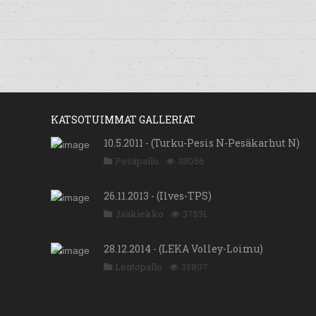
KATSOTUIMMAT GALLERIAT
10.5.2011 - (Turku-Pesis N-Pesäkarhut N)
Pesäpallo
38056
26.11.2013 - (Ilves-TPS)
Jääkiekko
37531
28.12.2014 - (LEKA Volley-Loimu)
Lentopallo
35807