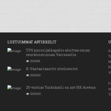
LUETUIMMAT ARTIKKELIT
U
TPS juniorijalkapallo aloittaa oman
K
seuratoiminnan Varissuolla
T
515556
M
R
K-Vantaa tasoitti otteluvoitot
Y
515403
F
20-vuotias Turkuhalli on nyt HK Areena
I
515000
T