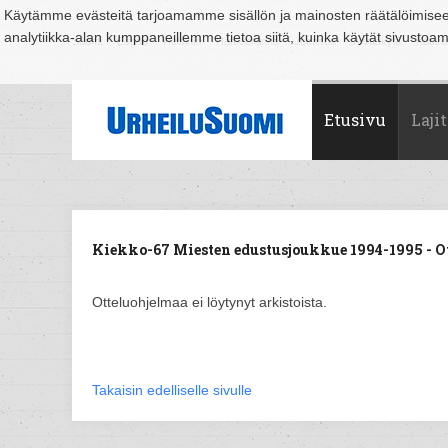
Käytämme evästeitä tarjoamamme sisällön ja mainosten räätälöimise
analytiikka-alan kumppaneillemme tietoa siitä, kuinka käytät sivusto
Suomi
Espoo
Helsinki
Hämeenlinna
Joensuu
Jyväskylä
Kouvo
Etusivu
Lajit
Kiekko-67 Miesten edustusjoukkue 1994-1995 - O
Otteluohjelmaa ei löytynyt arkistoista.
Takaisin edelliselle sivulle