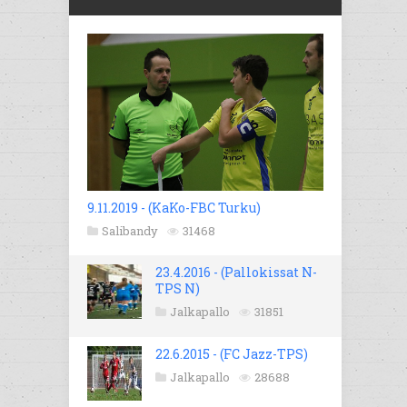
9.11.2019 - (KaKo-FBC Turku)
Salibandy
31468
23.4.2016 - (Pallokissat N-
TPS N)
Jalkapallo
31851
22.6.2015 - (FC Jazz-TPS)
Jalkapallo
28688