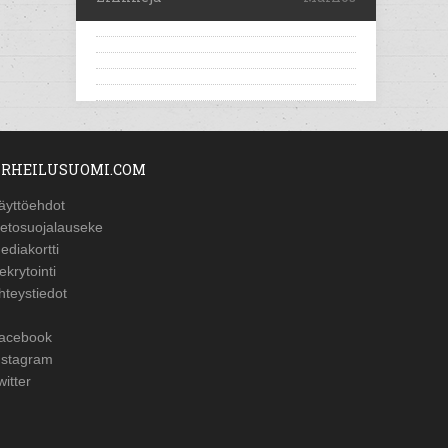
RHEILUSUOMI.COM
äyttöehdot
ietosuojalauseke
ediakortti
ekrytointi
hteystiedot
acebook
nstagram
witter