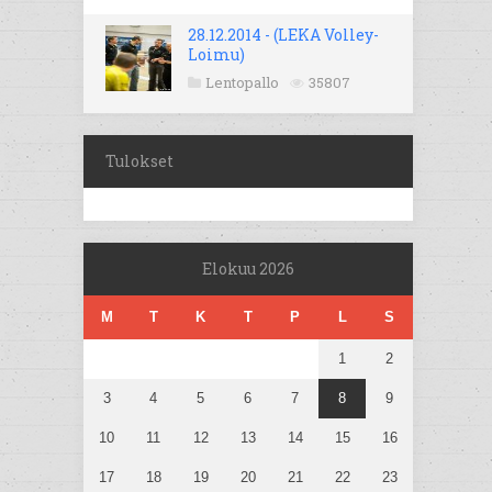
28.12.2014 - (LEKA Volley-
Loimu)
Lentopallo
35807
Tulokset
Elokuu 2026
M
T
K
T
P
L
S
1
2
3
4
5
6
7
8
9
10
11
12
13
14
15
16
17
18
19
20
21
22
23