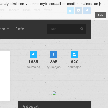
 analysoimiseen. Jaamme myös sosiaalisen median, mainosalan ja
äjoki
Tampere
Turku
Vaasa
Vantaa
Sulje
com
Info
1635
895
620
seuraajaa
tykkääjää
seuraajaa
Galleriat