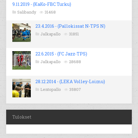
9.11.2019 - (KaKo-FBC Turku)
Salibandy
31468
23.4.2016 - (Pallokissat N-TPS N)
Jalkapallo
31851
22.6.2015 - (FC Jazz-TPS)
Jalkapallo
28688
28.12.2014 - (LEKA Volley-Loimu)
Lentopallo
35807
Tulokset