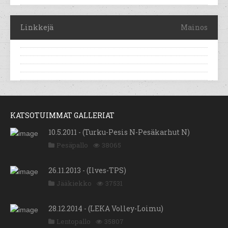
Linkkejä
Mainos
KATSOTUIMMAT GALLERIAT
10.5.2011 - (Turku-Pesis N-Pesäkarhut N)
Pesäpallo
38065
26.11.2013 - (Ilves-TPS)
Jääkiekko
37531
28.12.2014 - (LEKA Volley-Loimu)
Lentopallo
35807