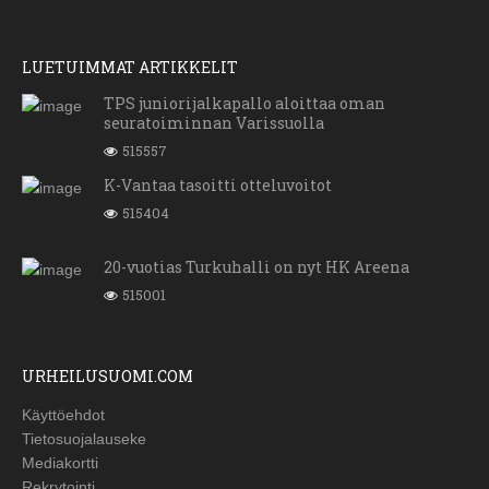
LUETUIMMAT ARTIKKELIT
TPS juniorijalkapallo aloittaa oman
seuratoiminnan Varissuolla
515557
K-Vantaa tasoitti otteluvoitot
515404
20-vuotias Turkuhalli on nyt HK Areena
515001
URHEILUSUOMI.COM
Käyttöehdot
Tietosuojalauseke
Mediakortti
Rekrytointi