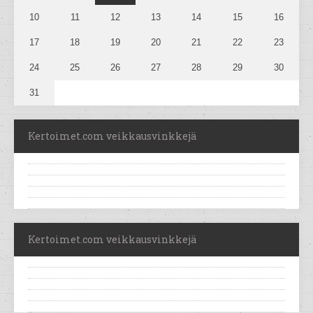
10
11
12
13
14
15
16
17
18
19
20
21
22
23
24
25
26
27
28
29
30
31
Kertoimet.com veikkausvinkkejä
Kertoimet.com veikkausvinkkejä