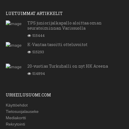
LUETUIMMAT ARTIKKELIT
TPS juniorijalkapallo aloittaa oman
seuratoiminnan Varissuolla
515444
K-Vantaa tasoitti otteluvoitot
515293
20-vuotias Turkuhalli on nyt HK Areena
514894
URHEILUSUOMI.COM
Käyttöehdot
Tietosuojalauseke
Mediakortti
Rekrytointi