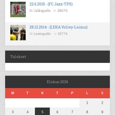
22.6.2015 - (FC Jazz-TPS)
Jalkapallo
28670
28.12.2014 - (LEKA Volley-Loimu)
Lentopallo
35779
Tulokset
Elokuu 2026
M
T
K
T
P
L
S
1
2
3
4
5
6
7
8
9