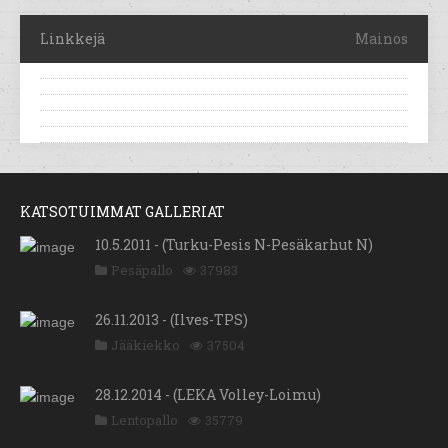
Linkkejä
Mainos
KATSOTUIMMAT GALLERIAT
10.5.2011 - (Turku-Pesis N-Pesäkarhut N)
Pesäpallo
37983
26.11.2013 - (Ilves-TPS)
Jääkiekko
37504
28.12.2014 - (LEKA Volley-Loimu)
Lentopallo
35779