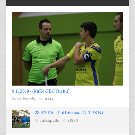
9.11.2019 - (KaKo-FBC Turku)
Salibandy
31414
23.4.2016 - (Pallokissat N-TPS N)
Jalkapallo
31830