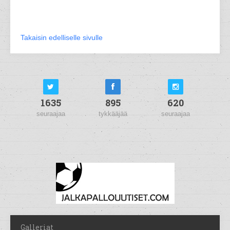
Takaisin edelliselle sivulle
1635
895
620
seuraajaa
tykkääjää
seuraajaa
Galleriat