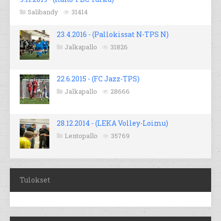
Salibandy
31414
23.4.2016 - (Pallokissat N-TPS N)
Jalkapallo
31826
22.6.2015 - (FC Jazz-TPS)
Jalkapallo
28666
28.12.2014 - (LEKA Volley-Loimu)
Lentopallo
35769
Tulokset