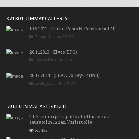
KATSOTUIMMAT GALLERIAT
10.5.2011 - (Turku-Pesis N-Pesäkarhut N)
Pesäpallo
37973
26.11.2013 - (Ilves-TPS)
Jääkiekko
37504
28.12.2014 - (LEKA Volley-Loimu)
Lentopallo
35769
LUETUIMMAT ARTIKKELIT
TPS juniorijalkapallo aloittaa oman
seuratoiminnan Varissuolla
515437