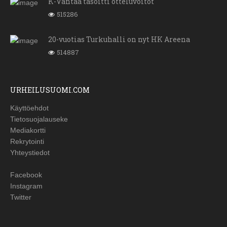
K-Vantaa tasoitti otteluvoitot
515286
20-vuotias Turkuhalli on nyt HK Areena
514887
URHEILUSUOMI.COM
Käyttöehdot
Tietosuojalauseke
Mediakortti
Rekrytointi
Yhteystiedot
Facebook
Instagram
Twitter