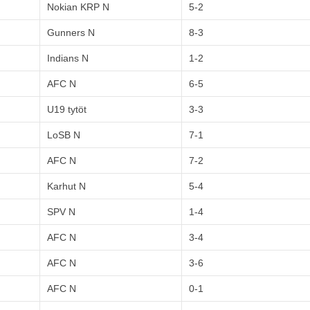
Nokian KRP N
5-2
Gunners N
8-3
Indians N
1-2
AFC N
6-5
U19 tytöt
3-3
LoSB N
7-1
AFC N
7-2
Karhut N
5-4
SPV N
1-4
AFC N
3-4
AFC N
3-6
AFC N
0-1