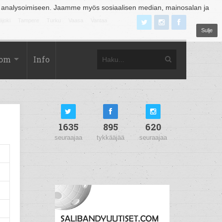
 analysoimiseen. Jaamme myös sosiaalisen median, mainosalan ja
äjoki
Tampere
Turku
Vaasa
Vantaa
Sulje
com
Info
1635
895
620
seuraajaa
tykkääjää
seuraajaa