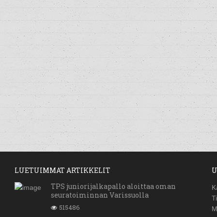
LUETUIMMAT ARTIKKELIT
U
TPS juniorijalkapallo aloittaa oman
K
seuratoiminnan Varissuolla
T
515486
M