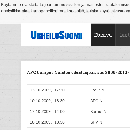
Käytämme evästeitä tarjoamamme sisällön ja mainosten räätälöimise
analytiikka-alan kumppaneillemme tietoa siitä, kuinka käytät sivusto
Suomi
Espoo
Helsinki
Hämeenlinna
Joensuu
Jyväskylä
Kouvo
Etusivu
Lajit
AFC Campus Naisten edustusjoukkue 2009-2010 
03.10.2009, 17:30
LoSB N
10.10.2009, 18:30
AFC N
17.10.2009, 14:00
Karhut N
18.10.2009, 18:30
SPV N