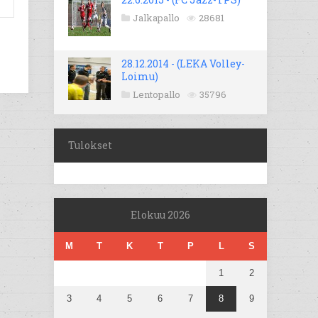
Jalkapallo
28681
28.12.2014 - (LEKA Volley-
Loimu)
Lentopallo
35796
Tulokset
Elokuu 2026
M
T
K
T
P
L
S
1
2
3
4
5
6
7
8
9