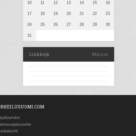
10
11
12
13
14
15
16
17
18
19
20
21
22
23
24
25
26
27
28
29
30
31
Linkkejä
Mainos
RHEILUSUOMI.COM
äyttöehdot
ietosuojalauseke
ediakortti