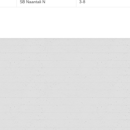
SB Naantali N
3-8