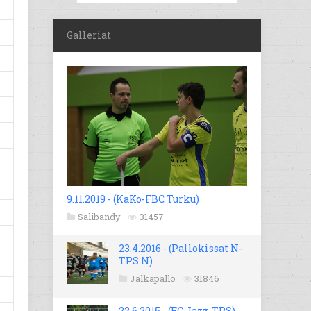
Galleriat
9.11.2019 - (KaKo-FBC Turku)
Salibandy
31457
23.4.2016 - (Pallokissat N-
TPS N)
Jalkapallo
31846
22.6.2015 - (FC Jazz-TPS)