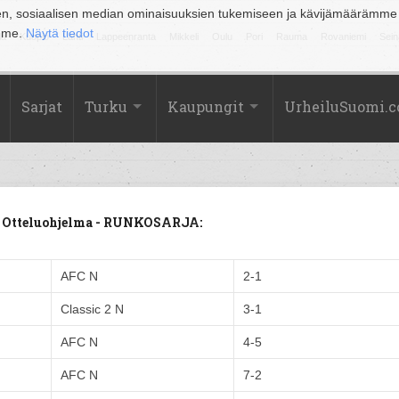
en, sosiaalisen median ominaisuuksien tukemiseen ja kävijämäärämme
amme.
Näytä tiedot
la
Kuopio
Lahti
Lappeenranta
Mikkeli
Oulu
Pori
Rauma
Rovaniemi
Sein
Sarjat
Turku
Kaupungit
UrheiluSuomi.
- Otteluohjelma - RUNKOSARJA:
AFC N
2-1
Classic 2 N
3-1
AFC N
4-5
AFC N
7-2