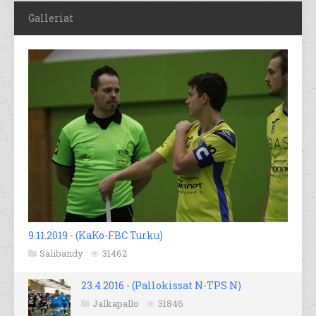
Galleriat
9.11.2019 - (KaKo-FBC Turku)
Salibandy
31462
23.4.2016 - (Pallokissat N-TPS N)
Jalkapallo
31846