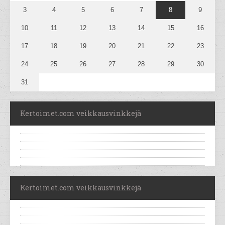
3
4
5
6
7
8
9
10
11
12
13
14
15
16
17
18
19
20
21
22
23
24
25
26
27
28
29
30
31
Kertoimet.com veikkausvinkkejä
Kertoimet.com veikkausvinkkejä