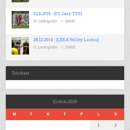
22.6.2015 - (FC Jazz-TPS)
Jalkapallo
28681
28.12.2014 - (LEKA Volley-Loimu)
Lentopallo
35801
Tulokset
Elokuu 2026
M
T
K
T
P
L
S
1
2