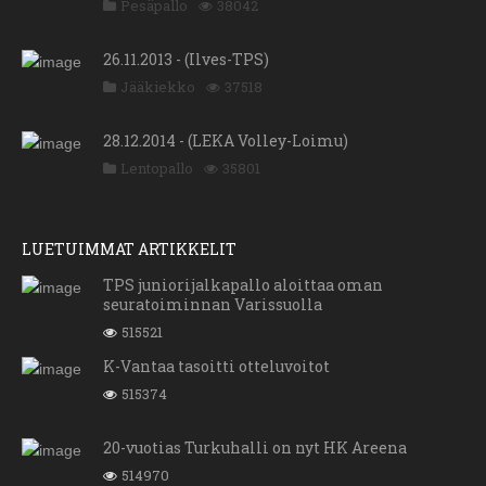
Pesäpallo
38042
26.11.2013 - (Ilves-TPS)
Jääkiekko
37518
28.12.2014 - (LEKA Volley-Loimu)
Lentopallo
35801
LUETUIMMAT ARTIKKELIT
TPS juniorijalkapallo aloittaa oman
seuratoiminnan Varissuolla
515521
K-Vantaa tasoitti otteluvoitot
515374
20-vuotias Turkuhalli on nyt HK Areena
514970