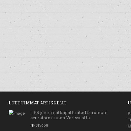
LUETUIMMAT ARTIKKELIT
U
TPS juniorijalkapallo aloittaa oman
K
seuratoiminnan Varissuolla
T
515468
M