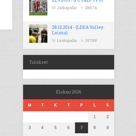
Jalkapallo
28674
28.12.2014 - (LEKA Volley-
Loimu)
Lentopallo
35788
Tulokset
Elokuu 2026
M
T
K
T
P
L
S
1
2
3
4
5
6
7
8
9