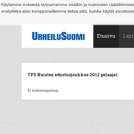
Käytämme evästeitä tarjoamamme sisällön ja mainosten räätälöimise
analytiikka-alan kumppaneillemme tietoa siitä, kuinka käytät sivusto
Suomi
Espoo
Helsinki
Hämeenlinna
Joensuu
Jyväskylä
Kouvo
Etusivu
Lajit
TPS Naisten edustusjoukkue 2012 pelaajat:
Ei kokoonpanoa.