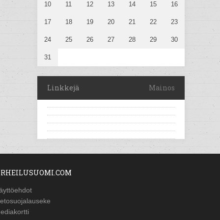
10
11
12
13
14
15
16
17
18
19
20
21
22
23
24
25
26
27
28
29
30
31
Linkkejä
Mainos
RHEILUSUOMI.COM
äyttöehdot
ietosuojalauseke
ediakortti