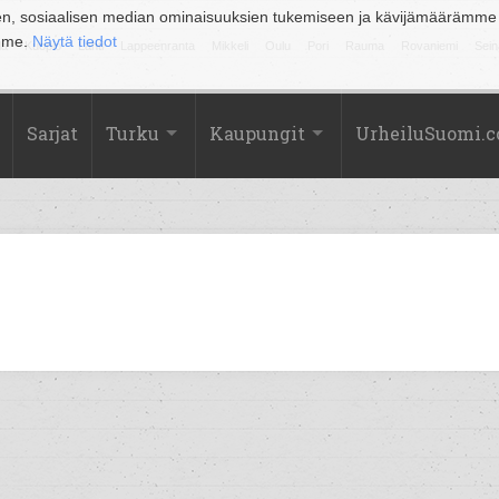
en, sosiaalisen median ominaisuuksien tukemiseen ja kävijämäärämme
amme.
Näytä tiedot
la
Kuopio
Lahti
Lappeenranta
Mikkeli
Oulu
Pori
Rauma
Rovaniemi
Sein
Sarjat
Turku
Kaupungit
UrheiluSuomi.