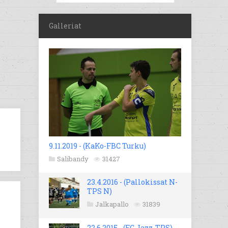
Galleriat
9.11.2019 - (KaKo-FBC Turku)
Salibandy
31427
23.4.2016 - (Pallokissat N-
TPS N)
Jalkapallo
31839
22.6.2015 - (FC Jazz-TPS)