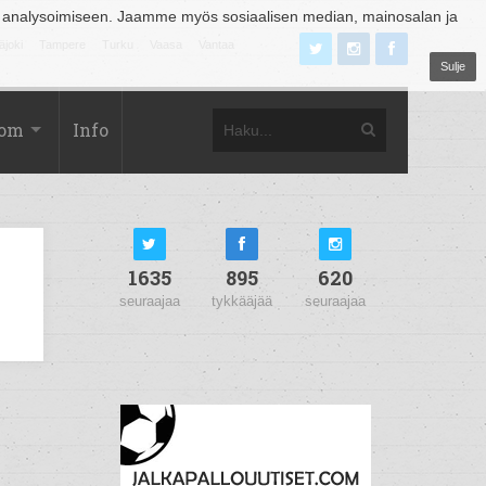
 analysoimiseen. Jaamme myös sosiaalisen median, mainosalan ja
äjoki
Tampere
Turku
Vaasa
Vantaa
Sulje
com
Info
1635
895
620
seuraajaa
tykkääjää
seuraajaa