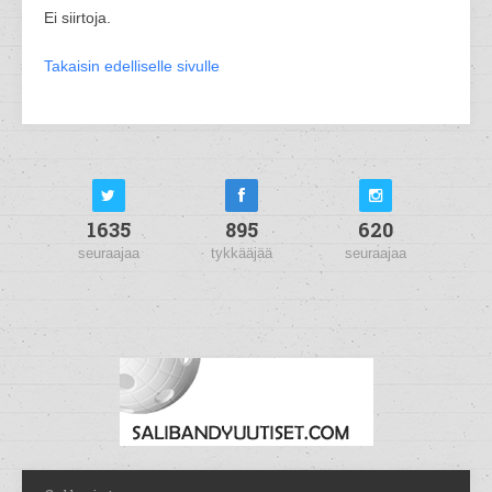
Ei siirtoja.
Takaisin edelliselle sivulle
1635
895
620
seuraajaa
tykkääjää
seuraajaa