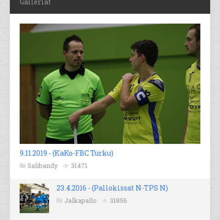
Galleriat
9.11.2019 - (KaKo-FBC Turku)
Salibandy
31471
23.4.2016 - (Pallokissat N-TPS N)
Jalkapallo
31856