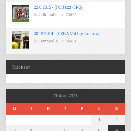
22.6.2015 - (FC Jazz-TPS)
Jalkapallo
28693
28.12.2014 - (LEKA Volley-Loimu)
Lentopallo
35810
Tulokset
Elokuu 2026
M
T
K
T
P
L
S
1
2
3
4
5
6
7
8
9