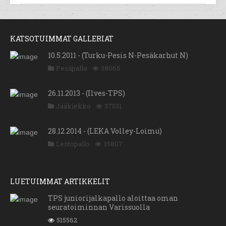
KATSOTUIMMAT GALLERIAT
10.5.2011 - (Turku-Pesis N-Pesäkarhut N)
Pesäpallo
38065
26.11.2013 - (Ilves-TPS)
Jääkiekko
37531
28.12.2014 - (LEKA Volley-Loimu)
Lentopallo
35807
LUETUIMMAT ARTIKKELIT
TPS juniorijalkapallo aloittaa oman
seuratoiminnan Varissuolla
515562