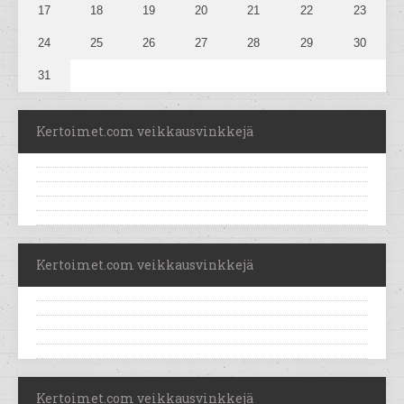
17
18
19
20
21
22
23
24
25
26
27
28
29
30
31
Kertoimet.com veikkausvinkkejä
Kertoimet.com veikkausvinkkejä
Kertoimet.com veikkausvinkkejä