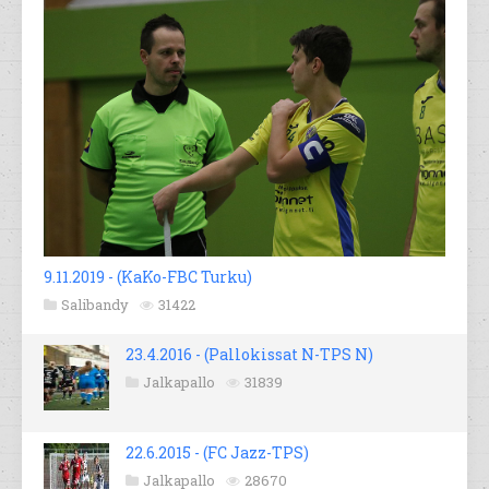
9.11.2019 - (KaKo-FBC Turku)
Salibandy
31422
23.4.2016 - (Pallokissat N-TPS N)
Jalkapallo
31839
22.6.2015 - (FC Jazz-TPS)
Jalkapallo
28670