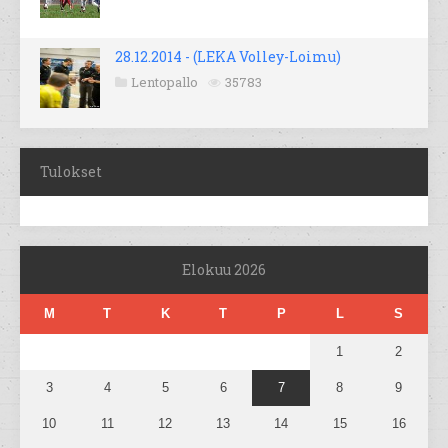
28.12.2014 - (LEKA Volley-Loimu)
Lentopallo
35783
Tulokset
Elokuu 2026
M
T
K
T
P
L
S
1
2
3
4
5
6
7
8
9
10
11
12
13
14
15
16