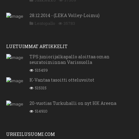
Jääkiekko
37509
28.12.2014 - (LEKA Volley-Loimu)
Lentopallo
35783
LUETUIMMAT ARTIKKELIT
TPS juniorijalkapallo aloittaa oman
seuratoiminnan Varissuolla
515459
K-Vantaa tasoitti otteluvoitot
515315
20-vuotias Turkuhalli on nyt HK Areena
514910
URHEILUSUOMI.COM