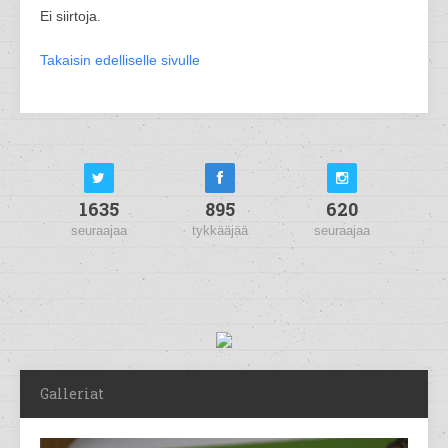
Ei siirtoja.
Takaisin edelliselle sivulle
1635
895
620
seuraajaa
tykkääjää
seuraajaa
Galleriat