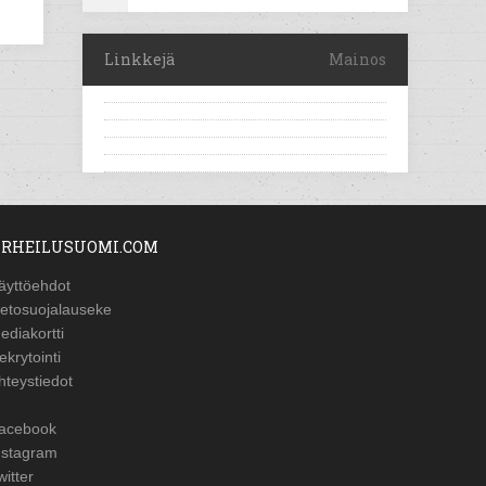
Linkkejä
Mainos
RHEILUSUOMI.COM
äyttöehdot
ietosuojalauseke
ediakortti
ekrytointi
hteystiedot
acebook
nstagram
witter