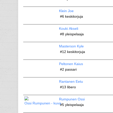
Klein Joe
#6
keskitorjuja
Kouki Akseli
#8
yleispelaaja
Masterson Kyle
#12
keskitorjuja
Peltonen Kaius
#2
passari
Rantanen Eetu
#13
libero
Rumpunen Ossi
#5
yleispelaaja