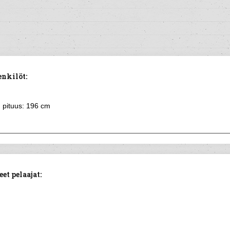
nkilöt:
pituus: 196 cm
t pelaajat: