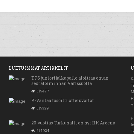
LUETUIMMAT ARTIKKELIT
U
TPS juniorijalkapallo aloittaa oman
K
seuratoiminnan Varissuolla
T
515477
M
R
K-Vantaa tasoitti otteluvoitot
Y
515329
F
20-vuotias Turkuhalli on nyt HK Areena
I
514924
T