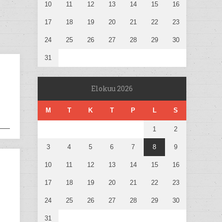
10
11
12
13
14
15
16
17
18
19
20
21
22
23
24
25
26
27
28
29
30
31
Elokuu 2026
M
T
K
T
P
L
S
1
2
3
4
5
6
7
8
9
10
11
12
13
14
15
16
17
18
19
20
21
22
23
24
25
26
27
28
29
30
31