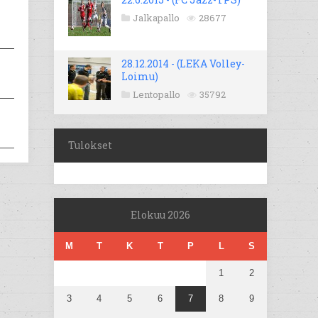
Jalkapallo
28677
28.12.2014 - (LEKA Volley-
Loimu)
Lentopallo
35792
Tulokset
Elokuu 2026
M
T
K
T
P
L
S
1
2
3
4
5
6
7
8
9