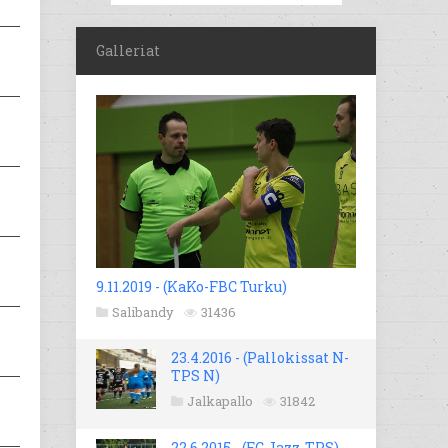
Galleriat
9.11.2019 - (KaKo-FBC Turku)
Salibandy
31436
23.4.2016 - (Pallokissat N-
TPS N)
Jalkapallo
31842
22.6.2015 - (FC Jazz-TPS)