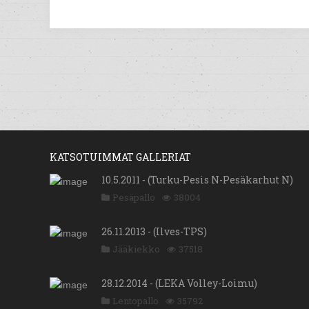
KATSOTUIMMAT GALLERIAT
10.5.2011 - (Turku-Pesis N-Pesäkarhut N)
Pesäpallo
38004
26.11.2013 - (Ilves-TPS)
Jääkiekko
37518
28.12.2014 - (LEKA Volley-Loimu)
Lentopallo
35792