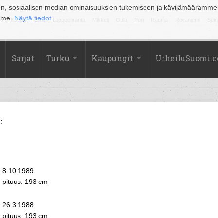
en, sosiaalisen median ominaisuuksien tukemiseen ja kävijämäärämme
amme.
Näytä tiedot
la
Kuopio
Lahti
Lappeenranta
Mikkeli
Oulu
Pori
Rauma
Rovaniemi
Sein
Sarjat
Turku
Kaupungit
UrheiluSuomi.
:
8.10.1989
pituus: 193 cm
26.3.1988
pituus: 193 cm