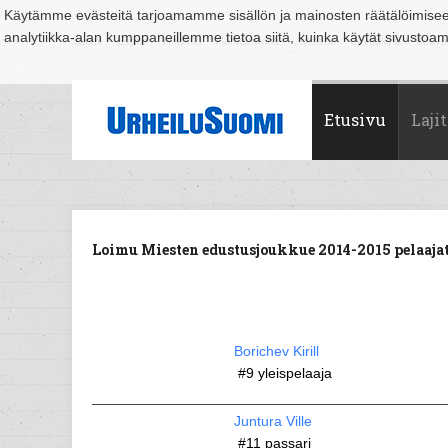
Käytämme evästeitä tarjoamamme sisällön ja mainosten räätälöimise
analytiikka-alan kumppaneillemme tietoa siitä, kuinka käytät sivusto
Suomi
Espoo
Helsinki
Hämeenlinna
Joensuu
Jyväskylä
Kouvo
Etusivu
Lajit
Loimu Miesten edustusjoukkue 2014-2015 pelaajat
Borichev Kirill
#9
yleispelaaja
Juntura Ville
#11
passari