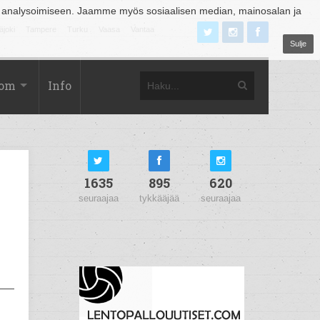
 analysoimiseen. Jaamme myös sosiaalisen median, mainosalan ja
äjoki
Tampere
Turku
Vaasa
Vantaa
Sulje
com
Info
1635
895
620
seuraajaa
tykkääjää
seuraajaa