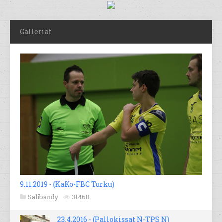
Galleriat
9.11.2019 - (KaKo-FBC Turku)
Salibandy
31468
23.4.2016 - (Pallokissat N-TPS N)