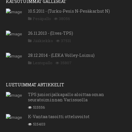
KATSOTUIMMAT GALLERIAT
10.5.2011 - (Turku-Pesis N-Pesäkarhut N)
Pesäpallo
38056
26.11.2013 - (Ilves-TPS)
Jääkiekko
37531
28.12.2014 - (LEKA Volley-Loimu)
Lentopallo
35807
LUETUIMMAT ARTIKKELIT
TPS juniorijalkapallo aloittaa oman
seuratoiminnan Varissuolla
515556
K-Vantaa tasoitti otteluvoitot
515403