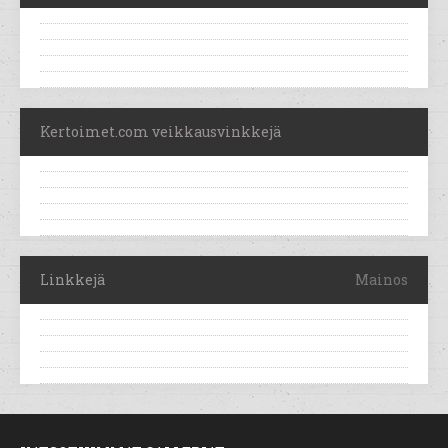
Kertoimet.com veikkausvinkkejä
Linkkejä
Mainos