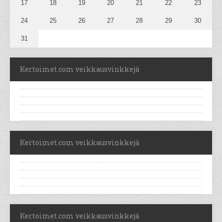
17
18
19
20
21
22
23
24
25
26
27
28
29
30
31
Kertoimet.com veikkausvinkkejä
Kertoimet.com veikkausvinkkejä
Kertoimet.com veikkausvinkkejä