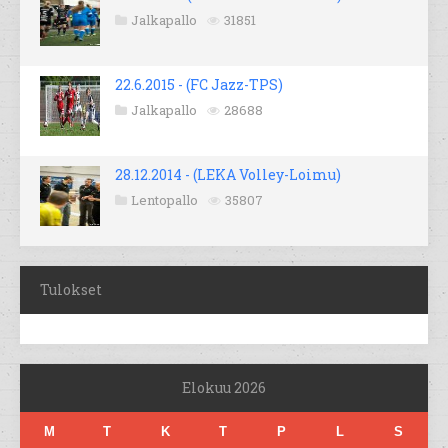
Jalkapallo
31851
22.6.2015 - (FC Jazz-TPS)
Jalkapallo
28688
28.12.2014 - (LEKA Volley-Loimu)
Lentopallo
35807
Tulokset
Elokuu 2026
M
T
K
T
P
L
S