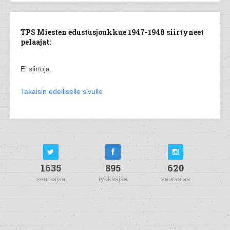
TPS Miesten edustusjoukkue 1947-1948 siirtyneet
pelaajat:
Ei siirtoja.
Takaisin edelliselle sivulle
1635
895
620
seuraajaa
tykkääjää
seuraajaa