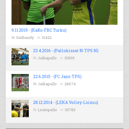
9.11.2019 - (KaKo-FBC Turku)
Salibandy
31422
23.4.2016 - (Pallokissat N-TPS N)
Jalkapallo
31839
22.6.2015 - (FC Jazz-TPS)
Jalkapallo
28674
28.12.2014 - (LEKA Volley-Loimu)
Lentopallo
35783