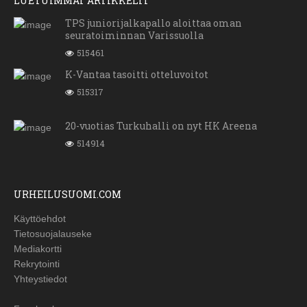
LUETUIMMAT ARTIKKELIT
TPS juniorijalkapallo aloittaa oman
seuratoiminnan Varissuolla
515461
K-Vantaa tasoitti otteluvoitot
515317
20-vuotias Turkuhalli on nyt HK Areena
514914
URHEILUSUOMI.COM
Käyttöehdot
Tietosuojalauseke
Mediakortti
Rekrytointi
Yhteystiedot