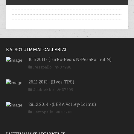
KATSOTUIMMAT GALLERIAT
10.5.2011 - (Turku-Pesis N-Pesäkarhut N)
Pesäpallo
37988
26.11.2013 - (Ilves-TPS)
Jääkiekko
37509
28.12.2014 - (LEKA Volley-Loimu)
Lentopallo
35783