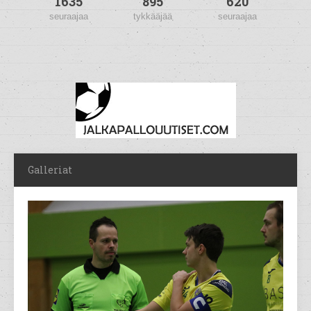
1635
895
620
seuraajaa
tykkääjää
seuraajaa
Galleriat