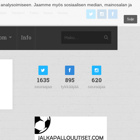
 analysoimiseen. Jaamme myös sosiaalisen median, mainosalan ja
äjoki
Tampere
Turku
Vaasa
Vantaa
Sulje
com
Info
1635
895
620
seuraajaa
tykkääjää
seuraajaa