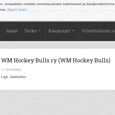
en, sosiaalisen median ominaisuuksien tukemiseen ja kävijämäärämme
amme.
Näytä tiedot
la
Kuopio
Lahti
Lappeenranta
Mikkeli
Oulu
Pori
Rauma
Rovaniemi
Sein
Sarjat
Turku
Kaupungit
UrheiluSuomi.
WM Hockey Bulls ry (WM Hockey Bulls)
10009584
Lajit: Jääkiekko