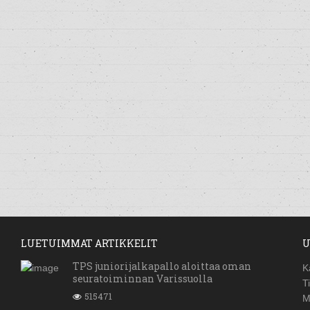
LUETUIMMAT ARTIKKELIT
U
TPS juniorijalkapallo aloittaa oman
K
seuratoiminnan Varissuolla
T
515471
M