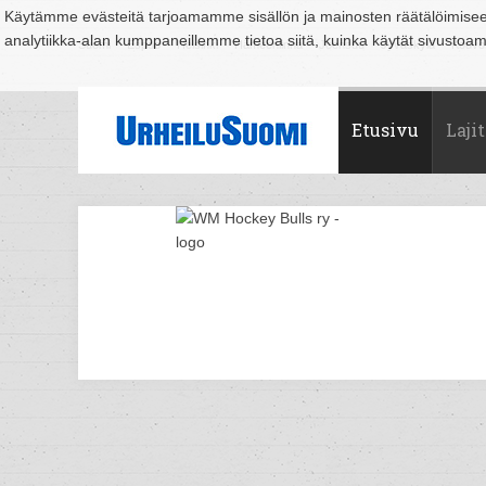
Käytämme evästeitä tarjoamamme sisällön ja mainosten räätälöimise
analytiikka-alan kumppaneillemme tietoa siitä, kuinka käytät sivusto
Suomi
Espoo
Helsinki
Hämeenlinna
Joensuu
Jyväskylä
Kouvo
Etusivu
Lajit