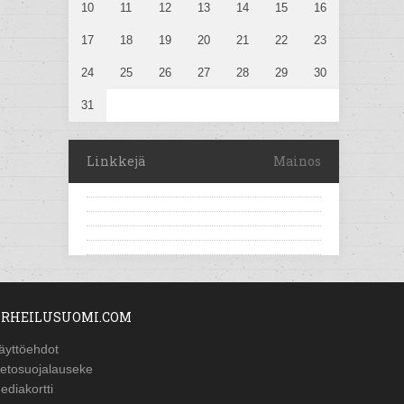
10
11
12
13
14
15
16
17
18
19
20
21
22
23
24
25
26
27
28
29
30
31
Linkkejä
Mainos
RHEILUSUOMI.COM
äyttöehdot
ietosuojalauseke
ediakortti