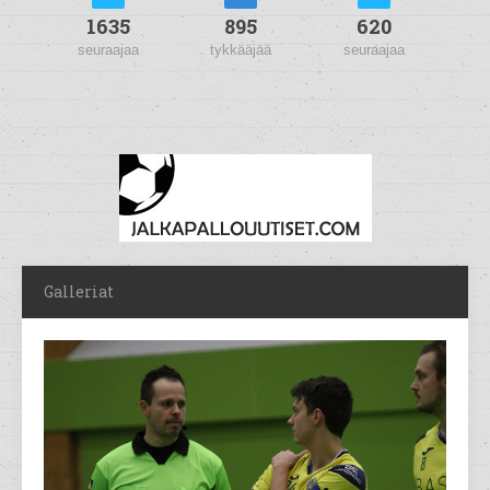
1635
895
620
seuraajaa
tykkääjää
seuraajaa
Galleriat