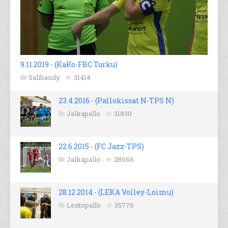
9.11.2019 - (KaKo-FBC Turku)
Salibandy
31414
23.4.2016 - (Pallokissat N-TPS N)
Jalkapallo
31830
22.6.2015 - (FC Jazz-TPS)
Jalkapallo
28666
28.12.2014 - (LEKA Volley-Loimu)
Lentopallo
35776