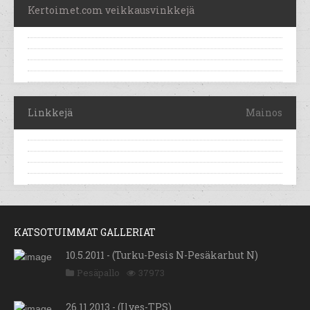
Kertoimet.com veikkausvinkkejä
Linkkejä
Mainos
KATSOTUIMMAT GALLERIAT
10.5.2011 - (Turku-Pesis N-Pesäkarhut N)
Pesäpallo
37973
26.11.2013 - (Ilves-TPS)