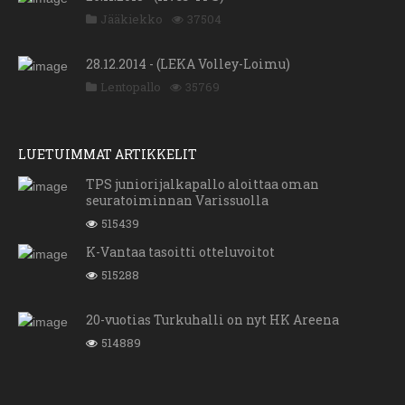
Jääkiekko
37504
28.12.2014 - (LEKA Volley-Loimu)
Lentopallo
35769
LUETUIMMAT ARTIKKELIT
TPS juniorijalkapallo aloittaa oman
seuratoiminnan Varissuolla
515439
K-Vantaa tasoitti otteluvoitot
515288
20-vuotias Turkuhalli on nyt HK Areena
514889