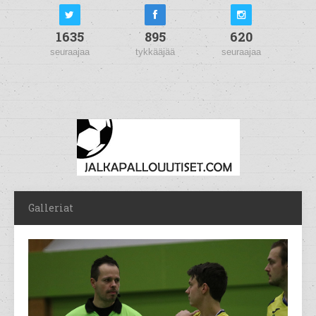
1635
895
620
seuraajaa
tykkääjää
seuraajaa
Galleriat