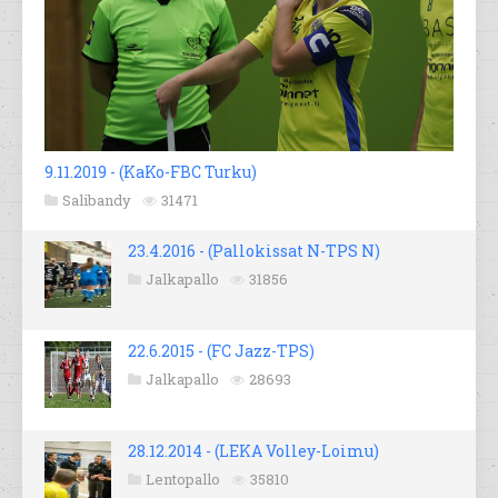
9.11.2019 - (KaKo-FBC Turku)
Salibandy
31471
23.4.2016 - (Pallokissat N-TPS N)
Jalkapallo
31856
22.6.2015 - (FC Jazz-TPS)
Jalkapallo
28693
28.12.2014 - (LEKA Volley-Loimu)
Lentopallo
35810