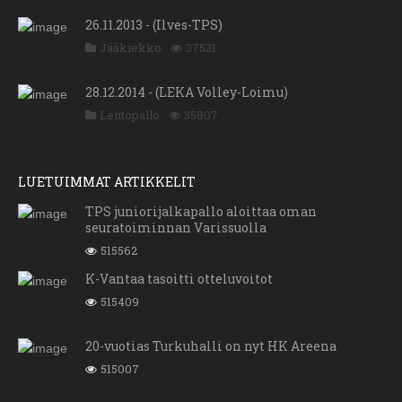
26.11.2013 - (Ilves-TPS)
Jääkiekko
37531
28.12.2014 - (LEKA Volley-Loimu)
Lentopallo
35807
LUETUIMMAT ARTIKKELIT
TPS juniorijalkapallo aloittaa oman
seuratoiminnan Varissuolla
515562
K-Vantaa tasoitti otteluvoitot
515409
20-vuotias Turkuhalli on nyt HK Areena
515007