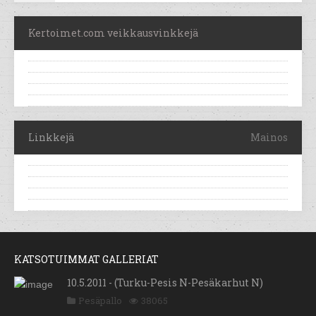
Kertoimet.com veikkausvinkkejä
Linkkejä
Mainos
KATSOTUIMMAT GALLERIAT
10.5.2011 - (Turku-Pesis N-Pesäkarhut N)
Pesäpallo
38065